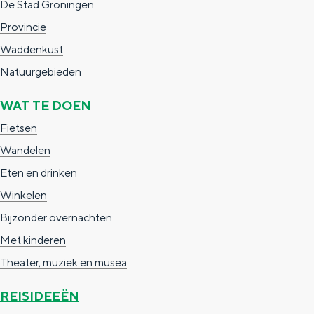
De Stad Groningen
a
n
Provincie
a
S
Waddenkust
l
e
Natuurgebieden
:
i
N
t
WAT TE DOEN
e
e
Fietsen
d
Wandelen
e
Eten en drinken
r
Winkelen
l
Bijzonder overnachten
a
Met kinderen
n
Theater, muziek en musea
d
REISIDEEËN
s