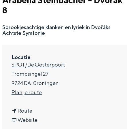
Arabella Steinbacher - Dvorák
g
Wat ga jij doen?
8
e
Zomerwandelingen in Groningen
Sprookjesachtige klanken en lyriek in Dvořáks
Zwemplekken
Achtste Symfonie
DIT IS GRONINGEN
Locatie
SPOT/De Oosterpoort
Trompsingel 27
9724 DA
Groningen
n
Plan je route
a
n
a
Route
Top 10
a
v
r
Website
bezienswaardigheden
a
a
N