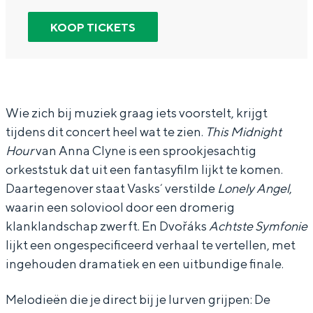
In Groningen ligt het allemaal opvallend
r
n
o
KOOP TICKETS
dicht bij elkaar. De levendigheid van de
stad, de stilte van een hofje, de
N
N
o
weidsheid van het ommeland en de
o
o
r
sporen van een eeuwenoud verleden.
o
o
d
Stad
r
r
N
Wie zich bij muziek graag iets voorstelt, krijgt
Provincie
tijdens dit concert heel wat te zien.
This Midnight
d
d
e
Hour
van Anna Clyne is een sprookjesachtig
Waddenkust
N
N
d
orkeststuk dat uit een fantasyfilm lijkt te komen.
Natuurgebieden
e
e
e
Daartegenover staat Vasks´ verstilde
Lonely Angel
,
d
d
r
waarin een soloviool door een dromerig
WAT TE DOEN
e
e
l
klanklandschap zwerft. En Dvořáks
Achtste Symfonie
lijkt een ongespecificeerd verhaal te vertellen, met
r
r
a
ingehouden dramatiek en een uitbundige finale.
l
l
n
a
a
d
Melodieën die je direct bij je lurven grijpen: De
n
n
s