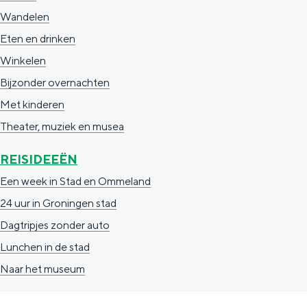
Wandelen
g
g
c
Eten en drinken
e
e
h
Winkelen
t
e
Bijzonder overnachten
a
n
Met kinderen
a
S
Theater, muziek en musea
l
e
:
i
REISIDEEËN
N
t
Een week in Stad en Ommeland
e
e
24 uur in Groningen stad
d
Dagtripjes zonder auto
e
Lunchen in de stad
r
Naar het museum
l
a