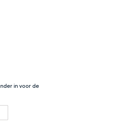
aan de Waddenzee, midden in het groen of bij een schattig
N
onder in voor de