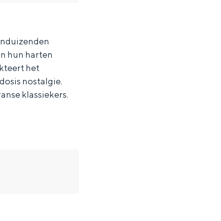
ienduizenden
in hun harten
kteert het
dosis nostalgie.
ranse klassiekers.
ten in een iglo van stro: Groningen biedt voor ieder wat wils.