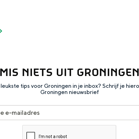
Dagtripjes zonder auto
veranderlijke landschap. Binen een mum van tijd sta je vanuit de stad 
MIS NIETS UIT GRONINGE
leukste tips voor Groningen in je inbox? Schrijf je hier
Groningen nieuwsbrief