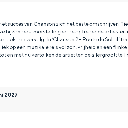
t het succes van Chanson zich het beste omschrijven. T
 bijzondere voorstelling én de optredende artiesten 
an ook een vervolg! In ‘Chanson 2 – Route du Soleil’ tra
ek op een muzikale reis vol zon, vrijheid en een flinke 
 tot en met nu vertolken de artiesten de allergrootste F
ni 2027
Bijzonder overnachten
. Van slapen in een voormalige graanzolder van een molen tot overnach