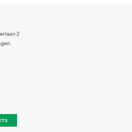
erlaan 2
ngen
Top 10 bezienswaardighed
allend dicht bij elkaar. De levendigheid van de stad, de stilte van ee
ETS