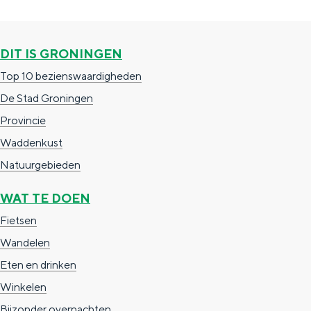
g
g
c
e
e
h
DIT IS GRONINGEN
t
e
Top 10 bezienswaardigheden
a
n
De Stad Groningen
a
S
Provincie
l
e
Waddenkust
:
i
Natuurgebieden
N
t
e
e
WAT TE DOEN
d
Fietsen
e
Wandelen
r
Eten en drinken
l
Winkelen
a
Bijzonder overnachten