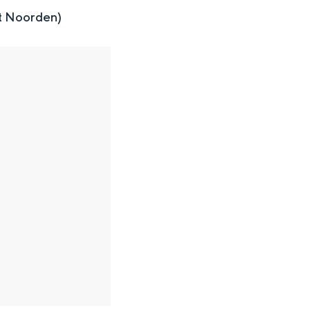
t Noorden)
en
n hofje, de weidsheid van het ommeland en de sporen van een