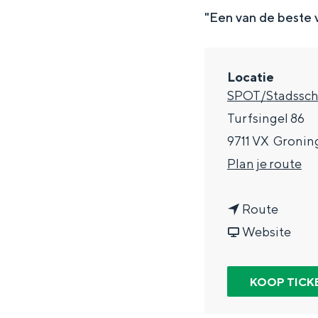
g
"Een van de beste
e
DIT IS GRONINGEN
Locatie
SPOT/Stadssc
Turfsingel 86
9711 VX
Gronin
n
Plan je route
a
n
a
Route
a
v
r
Website
In Groningen ligt het allemaal opv
a
a
C
eeuwenoud verleden.
r
n
o
KOOP TICK
Stad
C
C
n
Provincie