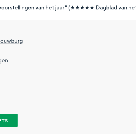
 voorstellingen van het jaar" (★★★★★ Dagblad van he
houwburg
gen
Top 10 bezienswaardighed
allend dicht bij elkaar. De levendigheid van de stad, de stilte van ee
ETS