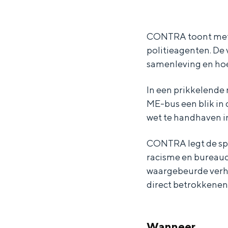
o
o
t
Waddenkust
n
n
r
Natuurgebieden
t
t
a
CONTRA toont met h
politieagenten. De 
r
r
(
samenleving en hoe 
WAT TE DOEN
a
a
1
(
(
2
In een prikkelende 
1
1
+
ME-bus een blik in
2
2
)
wet te handhaven in
+
+
-
CONTRA legt de spa
)
)
W
racisme en bureaucr
-
-
a
waargebeurde verha
W
W
b
direct betrokkenen
a
a
i
Overnachten was nog nooit zo leuk
b
b
S
Wanneer