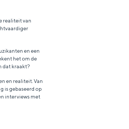
realiteit van
chtvaardiger
muzikanten en een
ekent het om de
m dat kraakt?
 en realiteit. Van
ng is gebaseerd op
en interviews met
ten in een iglo van stro: Groningen biedt voor ieder wat wils.