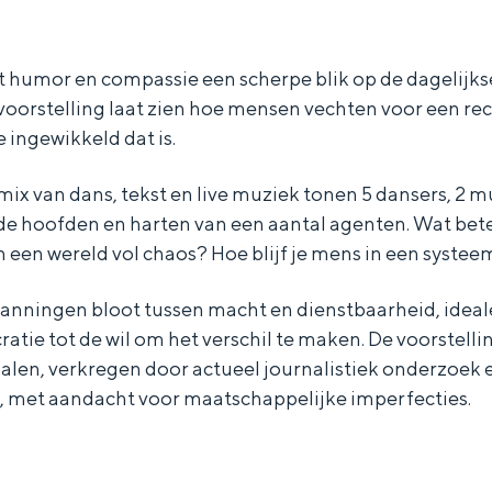
umor en compassie een scherpe blik op de dagelijkse 
voorstelling laat zien hoe mensen vechten voor een re
ingewikkeld dat is.
mix van dans, tekst en live muziek tonen 5 dansers, 2 
 de hoofden en harten van een aantal agenten. Wat bet
 een wereld vol chaos? Hoe blijf je mens in een systee
nningen bloot tussen macht en dienstbaarheid, idealen
atie tot de wil om het verschil te maken. De voorstelli
len, verkregen door actueel journalistiek onderzoek 
, met aandacht voor maatschappelijke imperfecties.
Bijzonder overnachten
. Van slapen in een voormalige graanzolder van een molen tot overnach