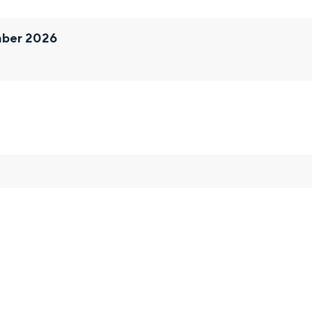
mber 2026
and
n stad