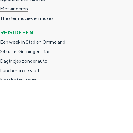
n
Met kinderen
d
Theater, muziek en musea
s
REISIDEEËN
Een week in Stad en Ommeland
24 uur in Groningen stad
Dagtripjes zonder auto
Lunchen in de stad
Naar het museum
TOERISTISCHE INFORMATIE