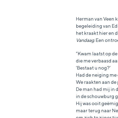
e
e
m
Waddenkust
r
r
a
Natuurgebieden
m
m
n
Herman van Veen k
begeleiding van Edi
a
a
v
het kraakt hier en d
WAT TE DOEN
n
n
a
Vandaag
. Een ontro
v
v
n
a
a
V
“Kwam laatst op d
n
n
e
die me verbaasd aa
‘Bestaat u nog?’
V
V
e
Had de neiging me 
e
e
n
We raakten aan de 
e
e
-
De man had mij in d
n
n
V
in de schouwburg g
-
-
a
Hij was ooit geëmi
Overnachten was nog nooit zo leuk
maar terug naar N
V
V
n
om zich te zijner ti