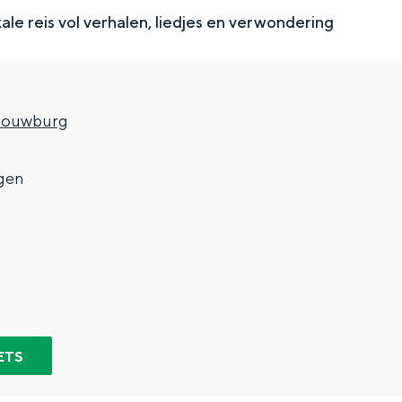
le reis vol verhalen, liedjes en verwondering
houwburg
gen
Top 10 bezienswaardighed
allend dicht bij elkaar. De levendigheid van de stad, de stilte van ee
ETS