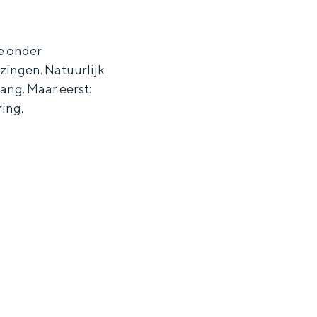
e onder
 zingen. Natuurlijk
lang. Maar eerst:
ring.
ten in een iglo van stro: Groningen biedt voor ieder wat wils.