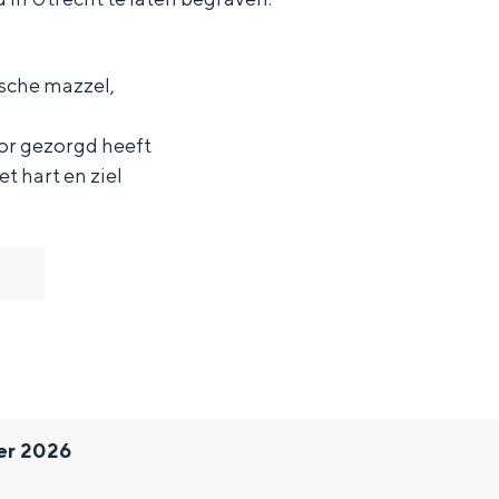
ische mazzel,
oor gezorgd heeft
t hart en ziel
and
n stad
er 2026