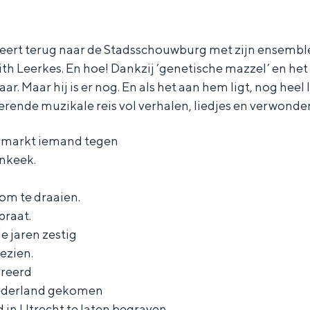
eert terug naar de Stadsschouwburg met zijn ensembl
th Leerkes. En hoe! Dankzij ‘genetische mazzel’ en het
aar. Maar hij is er nog. En als het aan hem ligt, nog heel 
erende muzikale reis vol verhalen, liedjes en verwonde
e markt iemand tegen
nkeek.
om te draaien.
praat.
e jaren zestig
ezien.
Bijzonder overnachten
greerd
. Van slapen in een voormalige graanzolder van een molen tot overnach
ederland gekomen
jd in Utrecht te laten begraven.