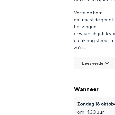
a
a
d
Fietsen
n
n
a
Wandelen
Vertelde hem
d
d
a
dat naast de genet
Eten & drinken
a
a
g
het zingen
Winkelen
er waarschijnlijk v
a
a
Overnachten
dat ik nog steeds me
g
g
Met kinderen
zo’n…
Theater, muziek en musea
Lees verder
REISIDEEËN
Een week in Stad en Ommel
Een dag op pad in Groninge
Wanneer
Zondag 18 oktob
om 14.30 uur