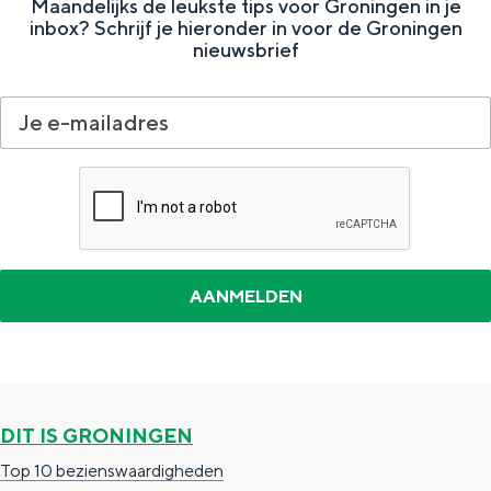
Met kinderen
Maandelijks de leukste tips voor Groningen in je
inbox? Schrijf je hieronder in voor de Groningen
Theater, muziek en musea
nieuwsbrief
REISIDEEËN
Een week in Stad en Ommeland
Een dag op pad in Groningen stad
DIT IS GRONINGEN
Dagtripjes zonder auto
Top 10 bezienswaardigheden