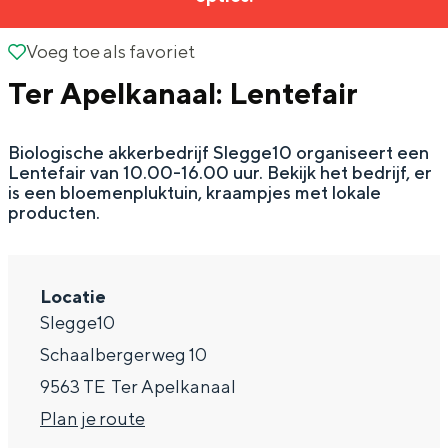
g
Wat ga jij doen?
e
Voeg toe als favoriet
Voeg toe als favoriet
Zomerwandelingen in Groningen
Ter Apelkanaal: Lentefair
Zwemplekken
Biologische akkerbedrijf Slegge10 organiseert een
DIT IS GRONINGEN
Lentefair van 10.00-16.00 uur. Bekijk het bedrijf, er
is een bloemenpluktuin, kraampjes met lokale
producten.
Locatie
Slegge10
Schaalbergerweg 10
9563 TE
Ter Apelkanaal
Top 10
n
Plan je route
bezienswaardigheden