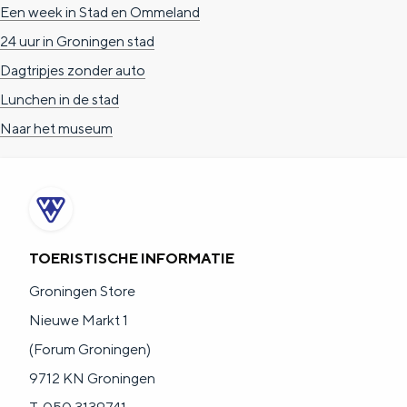
Een week in Stad en Ommeland
e
h
S
24 uur in Groningen stad
r
e
i
Dagtripjes zonder auto
t
E
e
Lunchen in de stad
a
n
z
Naar het museum
a
g
u
l
l
r
H
i
d
u
s
e
i
h
u
TOERISTISCHE INFORMATIE
d
p
t
Groningen Store
i
a
s
Nieuwe Markt 1
g
g
c
(Forum Groningen)
e
e
h
9712 KN Groningen
t
e