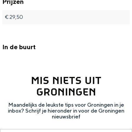
Prijzen
Met kinderen
Theater, muziek en musea
€ 29,50
REISIDEEËN
Een week in Stad en Ommeland
In de buurt
Een dag op pad in Groningen stad
MIS NIETS UIT
GRONINGEN
Maandelijks de leukste tips voor Groningen in je
inbox? Schrijf je hieronder in voor de Groningen
nieuwsbrief
Dagtripjes zonder auto