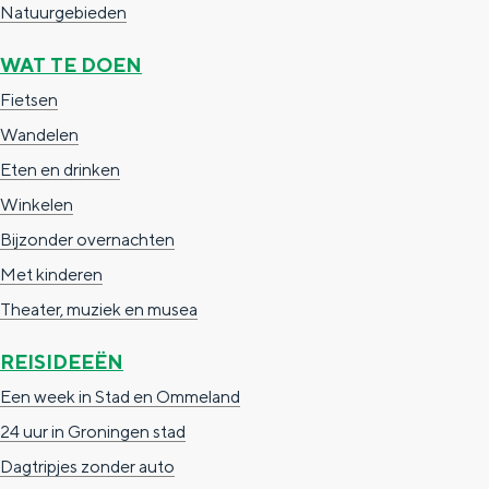
Natuurgebieden
e
h
S
r
e
i
WAT TE DOEN
t
E
e
Fietsen
a
n
z
Wandelen
a
g
u
Eten en drinken
l
l
r
Winkelen
H
i
d
Bijzonder overnachten
u
s
e
Met kinderen
i
h
u
Theater, muziek en musea
d
p
t
REISIDEEËN
i
a
s
Een week in Stad en Ommeland
g
g
c
24 uur in Groningen stad
e
e
h
Dagtripjes zonder auto
t
e