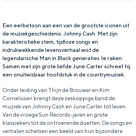
h
J
e
h
h
In Groningen ligt het allemaal opvallend
dicht bij elkaar. De levendigheid van de
n
o
J
e
n
stad, de stilte van een hofje, de
n
h
o
J
n
Een eerbetoon aan een van de grootste iconen uit
weidsheid van het ommeland en de
sporen van een eeuwenoud verleden.
de muziekgeschiedenis: Johnny Cash. Met zijn
y
n
h
o
y
karakteristieke stem, tijdloze songs en
C
n
n
h
C
Stad
indrukwekkende levensverhaal wist de
a
y
n
n
a
Provincie
legendarische Man in Black generaties te raken.
s
C
y
n
s
Waddenkust
Samen met zijn grote liefde June Carter schreef hij
h
a
C
y
h
een onuitwisbaar hoofdstuk in de countrymuziek.
Natuurgebieden
E
s
a
C
E
Onder leiding van Thijn de Brouwer en Kim
x
h
s
a
x
WAT TE DOEN
Cornelissen brengt deze zeskoppige band de
p
E
h
s
p
muziek van Johnny Cash en June Carter tot leven.
e
x
E
h
e
Van de vroege Sun Records-jaren en grote
r
p
x
E
r
klassiekers tot de ontroerende duetten. De songs en
verhalen schetsen een beeld van hun bijzondere
i
e
p
x
i