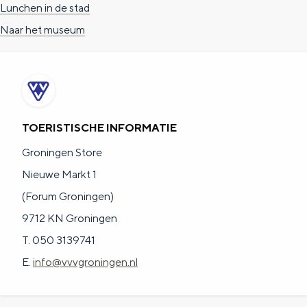
Lunchen in de stad
a
n
Naar het museum
a
S
l
e
:
i
N
t
e
e
TOERISTISCHE INFORMATIE
d
Groningen Store
e
Nieuwe Markt 1
r
(Forum Groningen)
l
9712 KN Groningen
a
T. 050 3139741
n
E.
info@vvvgroningen.nl
d
s