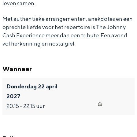
leven samen.
e
r
e
p
e
n
i
r
e
n
Met authentieke arrangementen, anekdotes en een
c
e
i
r
c
oprechte liefde voor het repertoire is The Johnny
Bijzonder overnachten
e
n
e
i
e
Cash Experience meer dan een tribute. Een avond
vol herkenning en nostalgie!
c
n
e
Overnachten was nog nooit zo leuk. Van
slapen in een voormalige graanzolder
e
c
n
van een molen tot overnachten in een
e
c
iglo van stro: Groningen biedt voor ieder
Wanneer
e
wat wils.
Donderdag 22 april
Fietsen
2027
Wandelen
20.15 - 22.15 uur
Eten & drinken
Winkelen
Overnachten