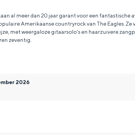
aan al meer dan 20 jaar garant voor een fantastische 
pulaire Amerikaanse countryrock van The Eagles. Ze 
jze, met weergaloze gitaarsolo’s en haarzuivere zangp
ren zeventig.
ember 2026
Bijzonder overnachten
. Van slapen in een voormalige graanzolder van een molen tot overnach