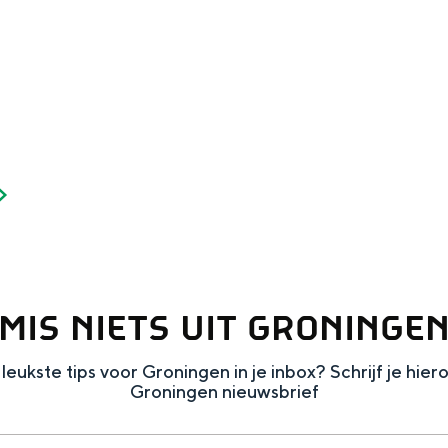
Dagtripjes zonder auto
veranderlijke landschap. Binen een mum van tijd sta je vanuit de stad 
MIS NIETS UIT GRONINGE
leukste tips voor Groningen in je inbox? Schrijf je hier
Groningen nieuwsbrief