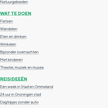
Natuurgebieden
g
g
c
WAT TE DOEN
e
e
h
Fietsen
t
e
Wandelen
a
n
Eten en drinken
a
S
Winkelen
l
e
Bijzonder overnachten
:
i
Met kinderen
N
t
Theater, muziek en musea
e
e
d
REISIDEEËN
e
Een week in Stad en Ommeland
r
24 uur in Groningen stad
l
Dagtripjes zonder auto
a