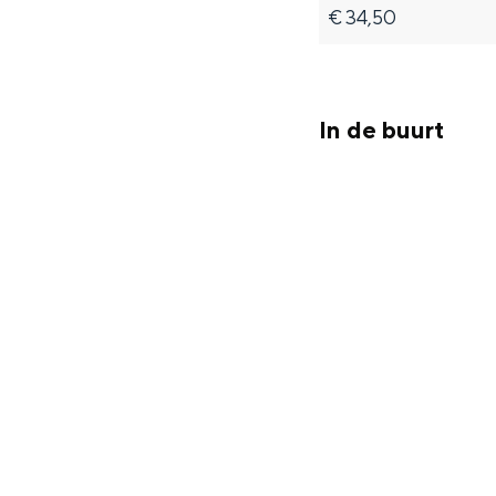
Fietsen
€ 34,50
Wandelen
Eten & drinken
Winkelen
In de buurt
Overnachten
Met kinderen
Theater, muziek en musea
REISIDEEËN
Een week in Stad en Ommel
Een dag op pad in Groninge