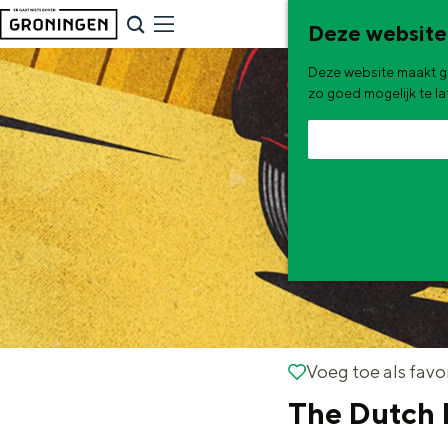
G
NU & NIEUW
Deze website
a
Uitagenda
Deze website maakt ge
n
Nieuwe winkels & horeca in 
zo goed mogelijk te l
a
a
r
d
e
h
o
m
e
De zomervakantie is begonnen! Dit
Voeg toe als favorie
Voeg toe als favo
p
The Dutch 
Zomerwandelingen in Gron
a
Zwemplekken