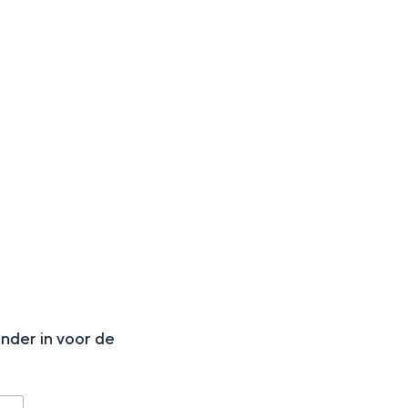
aan de Waddenzee, midden in het groen of bij een schattig
N
onder in voor de