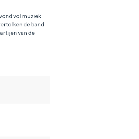
avond vol muziek
vertolken de band
artijen van de
ten in een iglo van stro: Groningen biedt voor ieder wat wils.