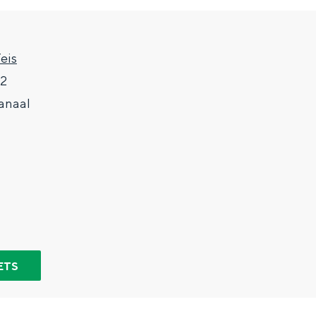
eis
 2
anaal
Top 10 bezienswaardighed
allend dicht bij elkaar. De levendigheid van de stad, de stilte van ee
ETS