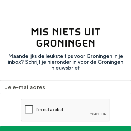
a
n
a
S
l
e
MIS NIETS UIT
:
i
GRONINGEN
N
t
e
e
Maandelijks de leukste tips voor Groningen in je
d
inbox? Schrijf je hieronder in voor de Groningen
nieuwsbrief
e
r
l
a
n
d
s