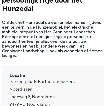
persoonlijk ritje door het
g
Wat ga jij doen?
Hunzedal
e
Zomerwandelingen in Groningen
Ontdek het Hunzedal op een unieke manier tijdens
Zwemplekken
een privérit in de Hunzemobiel, het elektrische
mobiele infopunt van Het Groninger Landschap.
Eén-op-één met een gids krijg je persoonlijke
DIT IS GRONINGEN
aandacht en leer je alles over de natuur, de
bewoners en het bijzondere werk van Het
Groninger Landschap. – ook als wandelen of fietsen
lastig is.
Locatie
Parkeerplaats Bartholomeuskerk
Noordlaren
Top 10
Lageweg 8, Noordlaren
bezienswaardigheden
9479 PC
Noordlaren