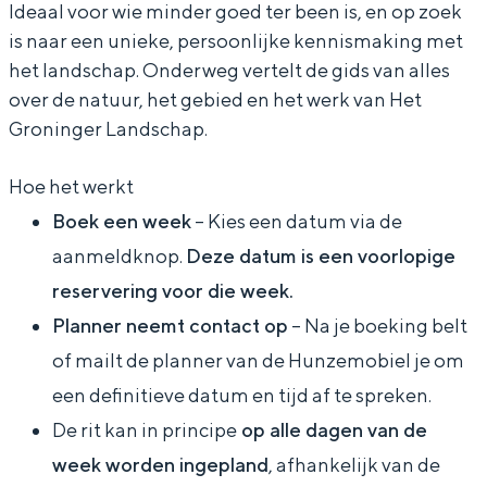
Ideaal voor wie minder goed ter been is, en op zoek
n
H
e
d
n
is naar een unieke, persoonlijke kennismaking met
z
u
H
e
z
het landschap. Onderweg vertelt de gids van alles
e
n
u
H
e
over de natuur, het gebied en het werk van Het
Bijzonder overnachten
Groninger Landschap.
m
z
n
u
m
o
e
z
n
o
Overnachten was nog nooit zo leuk. Van
Hoe het werkt
slapen in een voormalige graanzolder
b
m
e
z
b
van een molen tot overnachten in een
Boek een week
– Kies een datum via de
i
o
m
e
i
iglo van stro: Groningen biedt voor ieder
aanmeldknop.
Deze datum is een voorlopige
wat wils.
e
b
o
m
e
reservering voor die week.
l
i
b
o
l
Fietsen
Planner neemt contact op
– Na je boeking belt
–
e
i
b
–
Wandelen
of mailt de planner van de Hunzemobiel je om
e
l
e
i
e
Eten & drinken
een definitieve datum en tijd af te spreken.
e
–
l
e
e
Winkelen
De rit kan in principe
op alle dagen van de
n
e
–
l
n
Overnachten
week worden ingepland
, afhankelijk van de
p
e
e
–
p