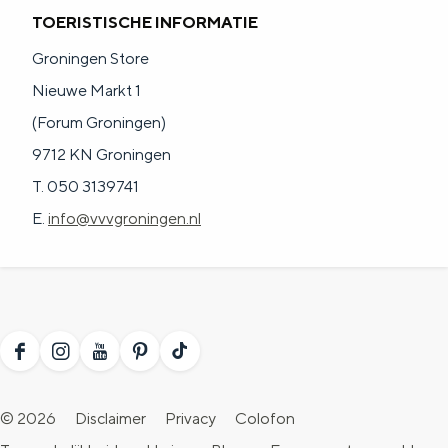
TOERISTISCHE INFORMATIE
Groningen Store
Nieuwe Markt 1
(Forum Groningen)
9712 KN Groningen
T. 050 3139741
E.
info@vvvgroningen.nl
F
I
Y
P
T
a
n
o
i
i
© 2026
Disclaimer
Privacy
Colofon
c
s
u
n
k