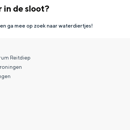
 in de sloot?
 en ga mee op zoek naar waterdiertjes!
rum Reitdiep
Groningen
ngen
Top 10 bezienswaardighed
allend dicht bij elkaar. De levendigheid van de stad, de stilte van ee