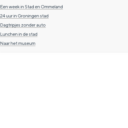
Een week in Stad en Ommeland
n
24 uur in Groningen stad
d
Dagtripjes zonder auto
s
Lunchen in de stad
Naar het museum
TOERISTISCHE INFORMATIE
Groningen Store
Nieuwe Markt 1
(Forum Groningen)
9712 KN Groningen