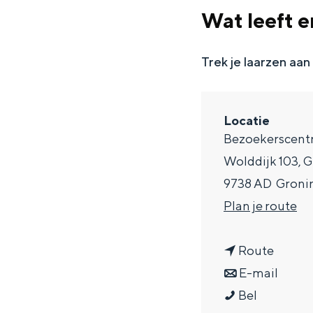
g
Wat leeft er
e
DIT IS GRONINGEN
Trek je laarzen aan
Locatie
Bezoekerscent
Wolddijk 103, 
9738 AD
Groni
n
Plan je route
a
In Groningen ligt het allemaal opv
n
a
Route
eeuwenoud verleden.
a
n
r
E-mail
Stad
W
a
a
W
Bel
Provincie