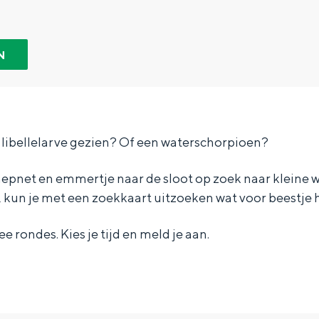
N
n libellelarve gezien? Of een waterschorpioen?
pnet en emmertje naar de sloot op zoek naar kleine wa
kun je met een zoekkaart uitzoeken wat voor beestje he
wee rondes. Kies je tijd en meld je aan.
Bijzonder overnachten
. Van slapen in een voormalige graanzolder van een molen tot overnach