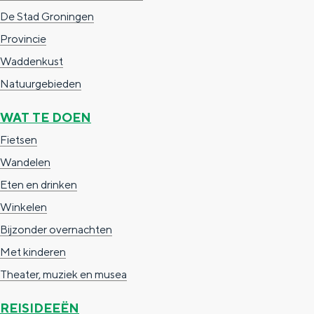
De Stad Groningen
g
g
c
Provincie
e
e
h
Waddenkust
t
e
Natuurgebieden
a
n
a
S
WAT TE DOEN
l
e
Fietsen
:
i
Wandelen
N
t
Eten en drinken
e
e
Winkelen
d
Bijzonder overnachten
e
Met kinderen
r
Theater, muziek en musea
l
REISIDEEËN
a