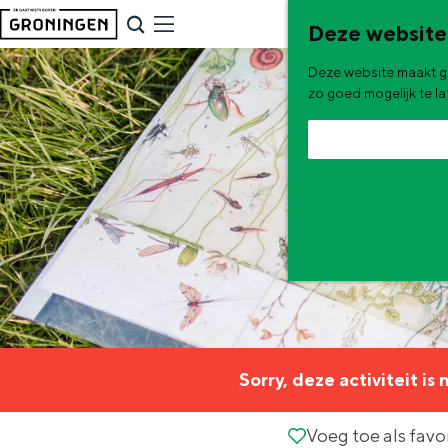
G
NU & NIEUW
Deze website
a
Uitagenda
Deze website maakt ge
n
Nieuwe winkels & horeca in 
zo goed mogelijk te l
a
a
r
d
e
h
o
m
e
De zomervakantie is begonnen! Dit
Sorry, deze activiteit is
p
Zomerwandelingen in Gron
a
Voeg toe als favorie
Voeg toe als favo
Zwemplekken