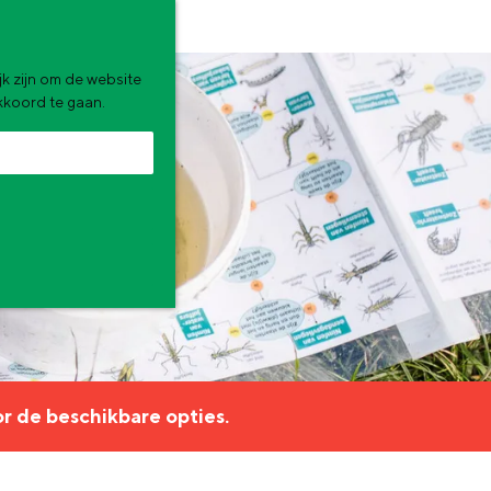
k zijn om de website
akkoord te gaan.
zomervakantie. Wat ga jij doen?
r de beschikbare opties.