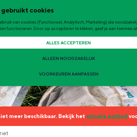
 gebruikt cookies
bruik van cookies (Functioneel, Analytisch, Marketing) die noodzakelij
de stad
aten functioneren. Door op accepteren te klikken, geef je aan hiermee 
ALLES ACCEPTEREN
ALLEEN NOODZAKELIJK
VOORKEUREN AANPASSEN
Zomervakantie tips
 zijn de leukste uitjes voor kinderen in Stad en Ommeland voor deze 
 niet meer beschikbaar. Bekijk het
actuele aanbod
voo
ingen
t
riet