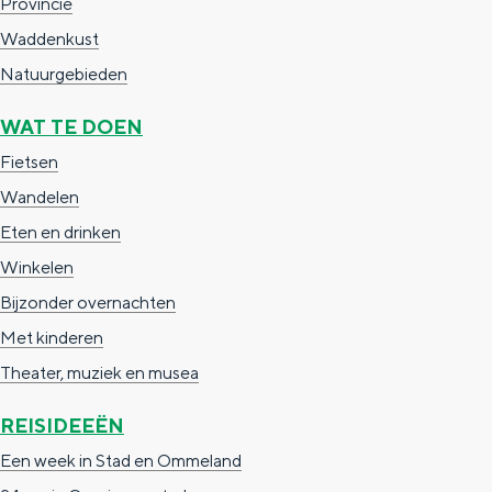
Provincie
a
n
Waddenkust
a
S
Natuurgebieden
l
e
:
i
WAT TE DOEN
N
t
Fietsen
e
e
Wandelen
d
Eten en drinken
e
Winkelen
r
Bijzonder overnachten
l
Met kinderen
a
Theater, muziek en musea
n
REISIDEEËN
d
Een week in Stad en Ommeland
s