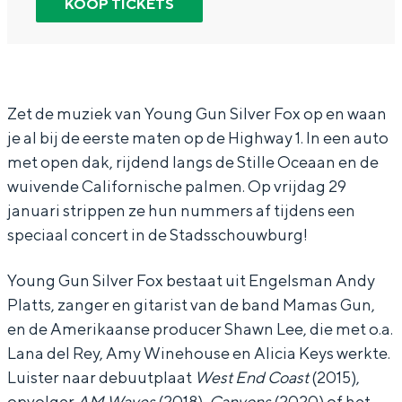
KOOP TICKETS
In Groningen ligt het allemaal opvallend
Y
Y
u
dicht bij elkaar. De levendigheid van de
o
o
n
stad, de stilte van een hofje, de
weidsheid van het ommeland en de
u
u
g
sporen van een eeuwenoud verleden.
n
n
G
Zet de muziek van Young Gun Silver Fox op en waan
Stad
je al bij de eerste maten op de Highway 1. In een auto
g
g
u
met open dak, rijdend langs de Stille Oceaan en de
Provincie
G
G
n
wuivende Californische palmen. Op vrijdag 29
Waddenkust
u
u
S
januari strippen ze hun nummers af tijdens een
Natuurgebieden
n
n
i
speciaal concert in de Stadsschouwburg!
S
S
l
Young Gun Silver Fox bestaat uit Engelsman Andy
i
i
v
WAT TE DOEN
Platts, zanger en gitarist van de band Mamas Gun,
l
l
e
en de Amerikaanse producer Shawn Lee, die met o.a.
v
v
r
Lana del Rey, Amy Winehouse en Alicia Keys werkte.
e
e
F
Luister naar debuutplaat
West End Coast
(2015),
r
r
o
opvolger
AM Waves
(2018),
Canyons
(2020) of het