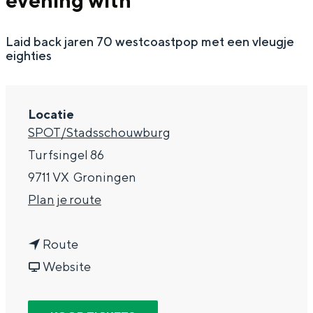
evening with
g
Wat ga jij doen?
e
Laid back jaren 70 westcoastpop met een vleugje
Zomerwandelingen in Groningen
eighties
Zwemplekken
DIT IS GRONINGEN
Locatie
SPOT/Stadsschouwburg
Turfsingel 86
9711 VX
Groningen
n
Plan je route
a
n
a
Route
a
v
r
Website
Top 10
a
a
Y
bezienswaardigheden
r
n
o