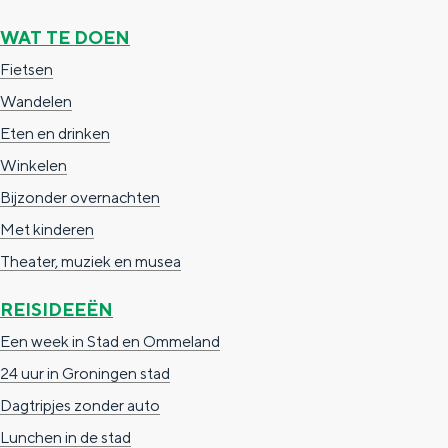
a
n
WAT TE DOEN
a
S
Fietsen
l
e
Wandelen
:
i
Eten en drinken
N
t
Winkelen
e
e
Bijzonder overnachten
d
Met kinderen
e
Theater, muziek en musea
r
l
REISIDEEËN
a
Een week in Stad en Ommeland
n
24 uur in Groningen stad
d
Dagtripjes zonder auto
s
Lunchen in de stad