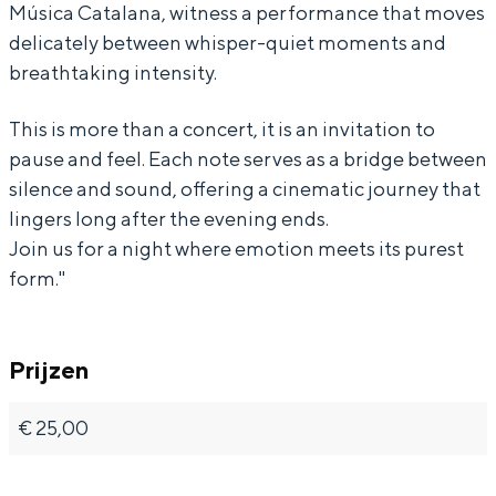
Música Catalana, witness a performance that moves
i
i
delicately between whisper-quiet moments and
m
a
breathtaking intensity.
i
|
a
E
Bijzonder overnachten
This is more than a concert, it is an invitation to
|
u
pause and feel. Each note serves as a bridge between
Overnachten was nog nooit zo leuk. Van
silence and sound, offering a cinematic journey that
E
r
slapen in een voormalige graanzolder
lingers long after the evening ends.
van een molen tot overnachten in een
u
o
iglo van stro: Groningen biedt voor ieder
Join us for a night where emotion meets its purest
r
p
wat wils.
form."
o
e
Fietsen
p
a
Wandelen
Prijzen
e
n
Eten & drinken
a
T
Winkelen
€ 25,00
n
o
Overnachten
T
u