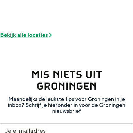
De rijkdom van Groningen is haar
veranderlijke landschap. Binen een mum
van tijd sta je vanuit de stad aan de
Waddenzee, midden in het groen of bij
een schattig wierdedorp.
Bekijk alle locaties
Lunchen in de stad
Naar het museum
S
n
MIS NIETS UIT
nl
e
l
Nederlands
GRONINGEN
l
G
G
English
en
Deutsch
de
Maandelijks de leukste tips voor Groningen in je
e
o
e
inbox? Schrijf je hieronder in voor de Groningen
c
t
h
nieuwsbrief
t
o
e
e
t
n