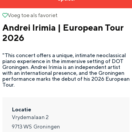
g
Wat ga jij doen?
e
Voeg toe als favoriet
Voeg toe als favoriet
Zomerwandelingen in Groningen
Andrei Irimia | European Tour
Zwemplekken
2026
DIT IS GRONINGEN
"This concert offers a unique, intimate neoclassical
piano experience in the immersive setting of DOT
Groningen. Andrei Irimia is an independent artist
with an international presence, and the Groningen
performance marks the debut of his 2026 European
Tour.
Locatie
Vrydemalaan 2
Top 10
bezienswaardigheden
9713 WS
Groningen