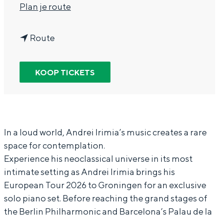
n
Plan je route
In Groningen ligt het allemaal opvallend
dicht bij elkaar. De levendigheid van de
a
stad, de stilte van een hofje, de
n
a
Route
weidsheid van het ommeland en de
sporen van een eeuwenoud verleden.
a
r
a
A
KOOP TICKETS
Stad
r
n
Provincie
A
d
Waddenkust
n
r
Natuurgebieden
d
e
In a loud world, Andrei Irimia’s music creates a rare
space for contemplation.
r
i
WAT TE DOEN
Experience his neoclassical universe in its most
e
I
intimate setting as Andrei Irimia brings his
i
r
European Tour 2026 to Groningen for an exclusive
I
i
solo piano set. Before reaching the grand stages of
r
m
the Berlin Philharmonic and Barcelona’s Palau de la