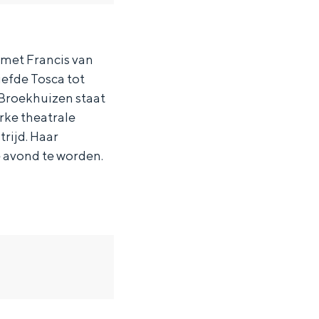
met Francis van
iefde Tosca tot
 Broekhuizen staat
erke theatrale
trijd. Haar
e avond te worden.
ten in een iglo van stro: Groningen biedt voor ieder wat wils.