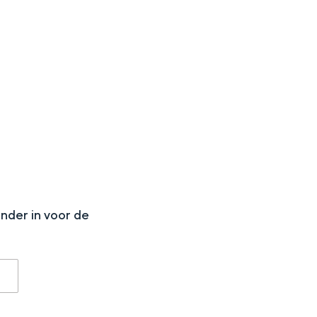
aan de Waddenzee, midden in het groen of bij een schattig
N
onder in voor de