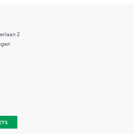
erlaan 2
ngen
Top 10 bezienswaardighed
allend dicht bij elkaar. De levendigheid van de stad, de stilte van ee
ETS