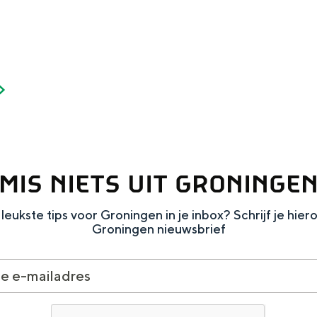
Dagtripjes zonder auto
veranderlijke landschap. Binen een mum van tijd sta je vanuit de stad 
MIS NIETS UIT GRONINGE
leukste tips voor Groningen in je inbox? Schrijf je hier
Groningen nieuwsbrief