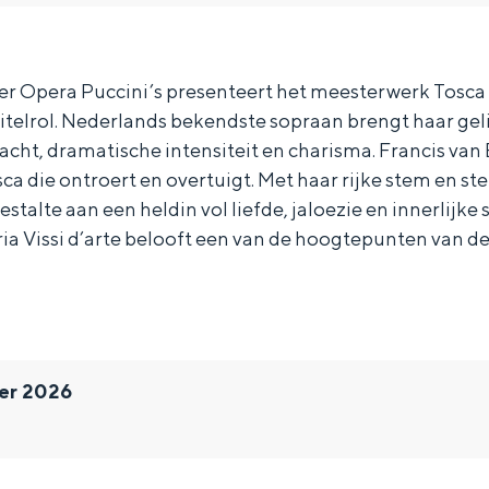
 Opera Puccini’s presenteert het meesterwerk Tosca 
itelrol. Nederlands bekendste sopraan brengt haar gel
acht, dramatische intensiteit en charisma. Francis van
ca die ontroert en overtuigt. Met haar rijke stem en st
estalte aan een heldin vol liefde, jaloezie en innerlijke s
ria Vissi d’arte belooft een van de hoogtepunten van d
ber 2026
Bijzonder overnachten
. Van slapen in een voormalige graanzolder van een molen tot overnach