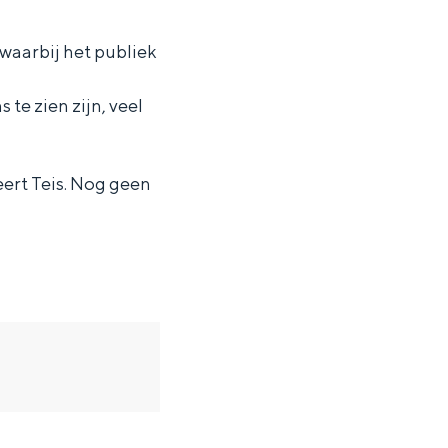
waarbij het publiek
te zien zijn, veel
ert Teis. Nog geen
ten in een iglo van stro: Groningen biedt voor ieder wat wils.