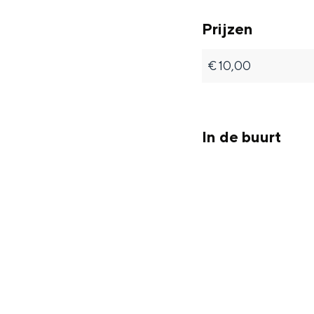
Fietsen
Prijzen
Wandelen
Eten & drinken
€ 10,00
Winkelen
Overnachten
Met kinderen
In de buurt
Theater, muziek en musea
REISIDEEËN
Een week in Stad en Ommel
Een dag op pad in Groninge