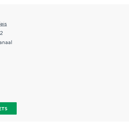
eis
 2
anaal
Top 10 bezienswaardighed
allend dicht bij elkaar. De levendigheid van de stad, de stilte van ee
ETS