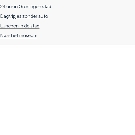
24 uur in Groningen stad
n
Dagtripjes zonder auto
d
Lunchen in de stad
s
Naar het museum
TOERISTISCHE INFORMATIE
Groningen Store
Nieuwe Markt 1
(Forum Groningen)
9712 KN Groningen
T. 050 3139741