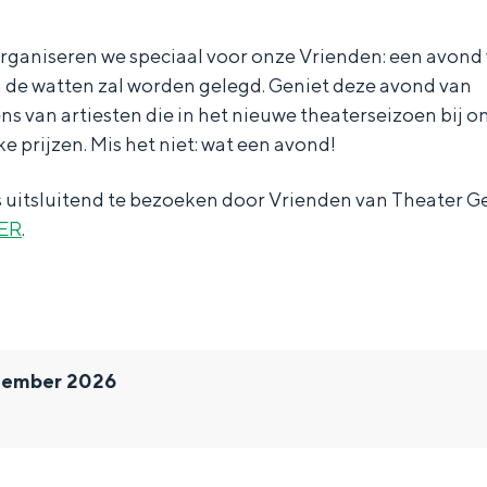
ganiseren we speciaal voor onze Vrienden: een avond 
n de watten zal worden gelegd. Geniet deze avond van
 van artiesten die in het nieuwe theaterseizoen bij ons 
e prijzen. Mis het niet: wat een avond!
 uitsluitend te bezoeken door Vrienden van Theater Ge
ER
.
tember 2026
Bijzonder overnachten
. Van slapen in een voormalige graanzolder van een molen tot overnach