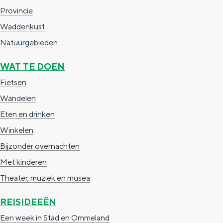
Provincie
g
g
c
Waddenkust
e
e
h
Natuurgebieden
t
e
a
n
WAT TE DOEN
a
S
Fietsen
l
e
Wandelen
:
i
Eten en drinken
N
t
Winkelen
e
e
Bijzonder overnachten
d
Met kinderen
e
Theater, muziek en musea
r
REISIDEEËN
l
Een week in Stad en Ommeland
a