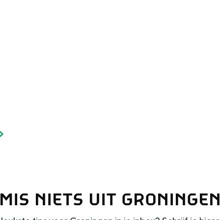
Dagtripjes zonder auto
veranderlijke landschap. Binen een mum van tijd sta je vanuit de stad 
MIS NIETS UIT GRONINGE