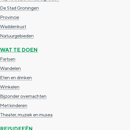
Met kinderen
i
S
De Stad Groningen
Theater, muziek en musea
e
p
Provincie
S
a
Waddenkust
REISIDEEËN
p
v
Natuurgebieden
Een week in Stad en Ommeland
a
e
Een dag op pad in Groningen stad
WAT TE DOEN
v
n
Fietsen
e
t
Wandelen
n
o
Eten en drinken
t
Winkelen
o
Bijzonder overnachten
Met kinderen
Theater, muziek en musea
Dagtripjes zonder auto
REISIDEEËN