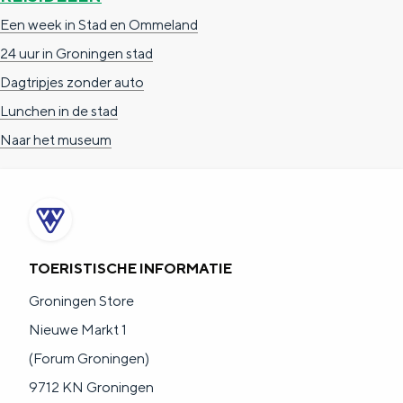
De rijkdom van Groningen is haar
Een week in Stad en Ommeland
veranderlijke landschap. Binen een mum
van tijd sta je vanuit de stad aan de
24 uur in Groningen stad
Waddenzee, midden in het groen of bij
Dagtripjes zonder auto
een schattig wierdedorp.
Lunchen in de stad
Lunchen in de stad
Naar het museum
Naar het museum
S
n
nl
e
l
Nederlands
TOERISTISCHE INFORMATIE
l
G
G
English
en
Deutsch
de
e
o
e
Groningen Store
c
t
h
Nieuwe Markt 1
t
o
e
(Forum Groningen)
e
t
n
9712 KN Groningen