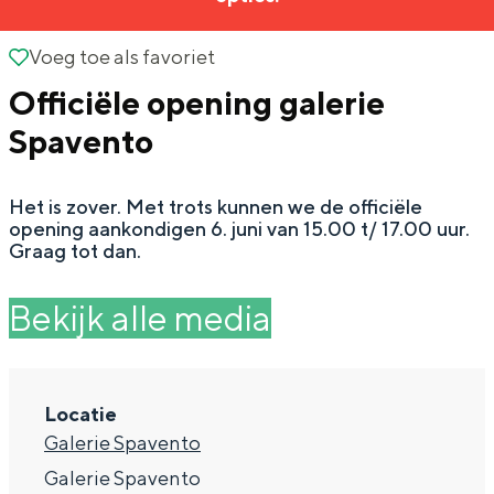
g
Wat ga jij doen?
e
Voeg toe als favoriet
Voeg toe als favoriet
Zomerwandelingen in Groningen
Officiële opening galerie
Zwemplekken
Spavento
DIT IS GRONINGEN
Het is zover. Met trots kunnen we de officiële
opening aankondigen 6. juni van 15.00 t/ 17.00 uur.
Graag tot dan.
Bekijk alle media
Locatie
Top 10
Galerie Spavento
bezienswaardigheden
Galerie Spavento