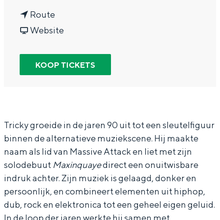
In Groningen ligt het allemaal opvallend
n
a
Route
dicht bij elkaar. De levendigheid van de
a
v
r
Website
stad, de stilte van een hofje, de
weidsheid van het ommeland en de
a
a
T
sporen van een eeuwenoud verleden.
r
n
r
KOOP TICKETS
Stad
T
T
i
Provincie
r
r
c
Waddenkust
i
i
k
Natuurgebieden
c
c
y
Tricky groeide in de jaren 90 uit tot een sleutelfiguur
binnen de alternatieve muziekscene. Hij maakte
k
k
-
naam als lid van Massive Attack en liet met zijn
y
y
+
WAT TE DOEN
solodebuut
Maxinquaye
direct een onuitwisbare
-
-
s
indruk achter. Zijn muziek is gelaagd, donker en
+
+
u
persoonlijk, en combineert elementen uit hiphop,
s
s
p
dub, rock en elektronica tot een geheel eigen geluid.
In de loop der jaren werkte hij samen met
u
u
p