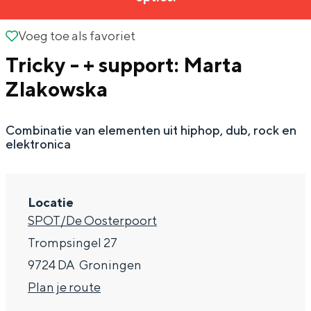
g
Wat ga jij doen?
e
Voeg toe als favoriet
Voeg toe als favoriet
Zomerwandelingen in Groningen
Tricky - + support: Marta
Zwemplekken
Zlakowska
DIT IS GRONINGEN
Combinatie van elementen uit hiphop, dub, rock en
elektronica
Locatie
SPOT/De Oosterpoort
Trompsingel 27
9724 DA
Groningen
Top 10
n
Plan je route
bezienswaardigheden
a