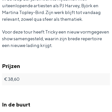
uiteenlopende artiesten als PJ Harvey, Björk en
p
p
o
Martina Topley-Bird. Zijn werk blijft tot vandaag
p
p
r
relevant, zowel qua sfeer als thematiek.
o
o
t
Bijzonder overnachten
r
r
:
Voor deze tour heeft Tricky een nieuw vormgegeven
Overnachten was nog nooit zo leuk. Van
show samengesteld, waarin zijn brede repertoire
t
t
M
slapen in een voormalige graanzolder
een nieuwe lading krijgt.
:
:
a
van een molen tot overnachten in een
iglo van stro: Groningen biedt voor ieder
M
M
r
wat wils.
a
a
t
Prijzen
r
r
a
Fietsen
€ 38,60
t
t
Z
Wandelen
a
a
l
Eten & drinken
Z
Z
a
Winkelen
l
l
k
In de buurt
Overnachten
a
a
o