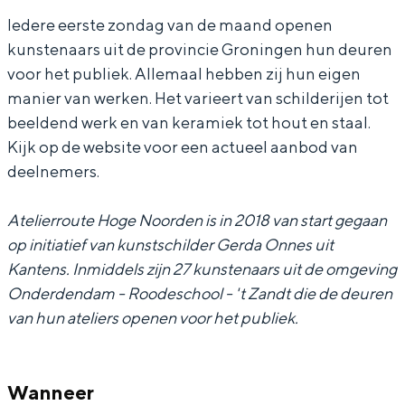
In Groningen ligt het allemaal opvallend
e
i
Iedere eerste zondag van de maand openen
dicht bij elkaar. De levendigheid van de
kunstenaars uit de provincie Groningen hun deuren
l
e
stad, de stilte van een hofje, de
voor het publiek. Allemaal hebben zij hun eigen
weidsheid van het ommeland en de
i
r
sporen van een eeuwenoud verleden.
manier van werken. Het varieert van schilderijen tot
e
r
beeldend werk en van keramiek tot hout en staal.
Stad
r
o
Kijk op de website voor een actueel aanbod van
Provincie
r
u
deelnemers.
o
t
Waddenkust
Atelierroute Hoge Noorden is in 2018 van start gegaan
u
e
Natuurgebieden
op initiatief van kunstschilder Gerda Onnes uit
t
H
Kantens. Inmiddels zijn 27 kunstenaars uit de omgeving
e
o
WAT TE DOEN
Onderdendam - Roodeschool - 't Zandt die de deuren
H
g
van hun ateliers openen voor het publiek.
o
e
g
N
Wanneer
e
o