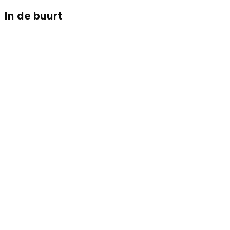
Met kinderen
In de buurt
Theater, muziek en musea
REISIDEEËN
Een week in Stad en Ommeland
Een dag op pad in Groningen stad
Dagtripjes zonder auto