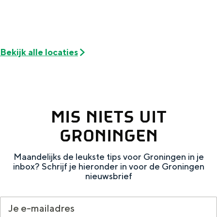
De rijkdom van Groningen is haar
veranderlijke landschap. Binen een mum
van tijd sta je vanuit de stad aan de
Waddenzee, midden in het groen of bij
een schattig wierdedorp.
Bekijk alle locaties
Lunchen in de stad
Naar het museum
MIS NIETS UIT
S
n
nl
GRONINGEN
e
l
Nederlands
l
G
G
English
en
Deutsch
de
Maandelijks de leukste tips voor Groningen in je
e
o
e
inbox? Schrijf je hieronder in voor de Groningen
nieuwsbrief
c
t
h
t
o
e
e
t
n