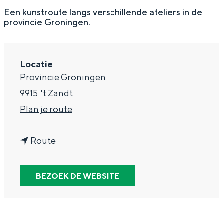
g
Wat ga jij doen?
Een kunstroute langs verschillende ateliers in de
provincie Groningen.
e
Zomerwandelingen in Groningen
Zwemplekken
Locatie
Provincie Groningen
DIT IS GRONINGEN
9915
't Zandt
n
Plan je route
a
n
a
Route
a
r
a
A
BEZOEK DE WEBSITE
r
t
Top 10
A
e
bezienswaardigheden
t
l