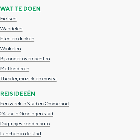
a
n
WAT TE DOEN
a
S
Fietsen
l
e
Wandelen
:
i
Eten en drinken
N
t
Winkelen
e
e
Bijzonder overnachten
d
Met kinderen
e
Theater, muziek en musea
r
REISIDEEËN
l
Een week in Stad en Ommeland
a
24 uur in Groningen stad
n
Dagtripjes zonder auto
d
Lunchen in de stad
s