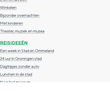
n
Winkelen
d
Bijzonder overnachten
s
Met kinderen
Theater, muziek en musea
REISIDEEËN
Een week in Stad en Ommeland
24 uur in Groningen stad
Dagtripjes zonder auto
Lunchen in de stad
Naar het museum