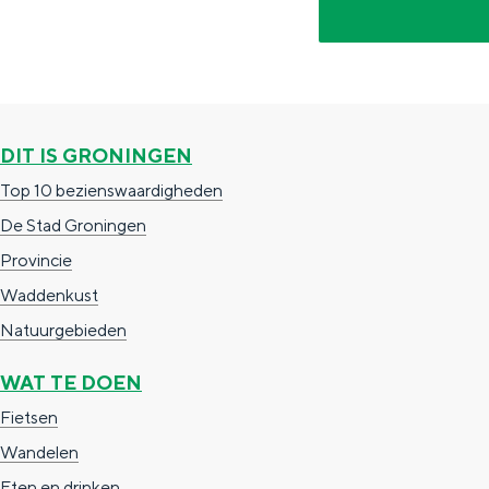
g
g
c
e
e
h
t
e
a
n
DIT IS GRONINGEN
a
S
Top 10 bezienswaardigheden
l
e
De Stad Groningen
:
i
Provincie
N
t
Waddenkust
e
e
Natuurgebieden
d
e
WAT TE DOEN
r
Fietsen
l
Wandelen
a
Eten en drinken