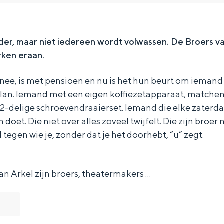
er, maar niet iedereen wordt volwassen. De Broers van
erken eraan.
nee, is met pensioen en nu is het hun beurt om iemand
 plan. Iemand met een eigen koffiezetapparaat, match
12-delige schroevendraaierset. Iemand die elke zaterd
t. Die niet over alles zoveel twijfelt. Die zijn broer n
 tegen wie je, zonder dat je het doorhebt, “u” zegt.
an Arkel zijn broers, theatermakers …
Bijzonder overnachten
. Van slapen in een voormalige graanzolder van een molen tot overnach