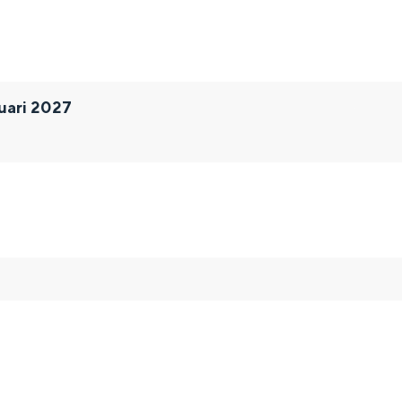
uari 2027
and
n stad