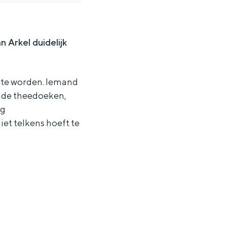
 Arkel duidelijk
 te worden. Iemand
ende theedoeken,
ag
iet telkens hoeft te
ten in een iglo van stro: Groningen biedt voor ieder wat wils.