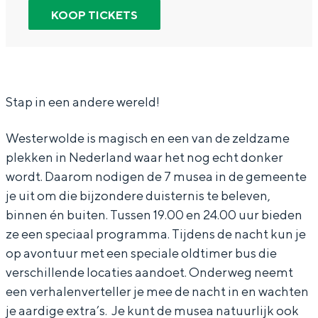
r
n
u
In Groningen ligt het allemaal opvallend
KOOP TICKETS
dicht bij elkaar. De levendigheid van de
M
M
s
stad, de stilte van een hofje, de
u
u
e
weidsheid van het ommeland en de
sporen van een eeuwenoud verleden.
s
s
u
e
e
m
Stap in een andere wereld!
Stad
u
u
n
Provincie
Westerwolde is magisch en een van de zeldzame
m
m
a
Waddenkust
plekken in Nederland waar het nog echt donker
n
n
c
wordt. Daarom nodigen de 7 musea in de gemeente
Natuurgebieden
a
a
h
je uit om die bijzondere duisternis te beleven,
c
c
t
binnen én buiten. Tussen 19.00 en 24.00 uur bieden
WAT TE DOEN
ze een speciaal programma. Tijdens de nacht kun je
h
h
W
op avontuur met een speciale oldtimer bus die
t
t
e
verschillende locaties aandoet. Onderweg neemt
W
W
s
een verhalenverteller je mee de nacht in en wachten
e
e
t
je aardige extra’s. Je kunt de musea natuurlijk ook