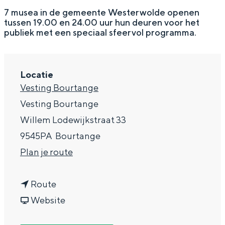
g
Wat ga jij doen?
7 musea in de gemeente Westerwolde openen
tussen 19.00 en 24.00 uur hun deuren voor het
e
Zomerwandelingen in Groningen
publiek met een speciaal sfeervol programma.
Zwemplekken
Locatie
DIT IS GRONINGEN
Vesting Bourtange
Vesting Bourtange
Willem Lodewijkstraat 33
9545PA
Bourtange
n
Plan je route
a
n
a
Route
a
v
r
Website
Top 10
bezienswaardigheden
a
a
M