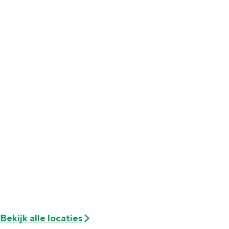
Met kinderen
Theater, muziek en musea
REISIDEEËN
Een week in Stad en Ommeland
Een dag op pad in Groningen stad
Dagtripjes zonder auto
Bekijk alle locaties