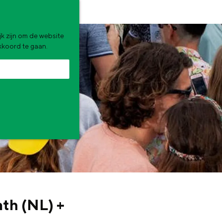
k zijn om de website
akkoord te gaan.
zomervakantie. Wat ga jij doen?
th (NL) +