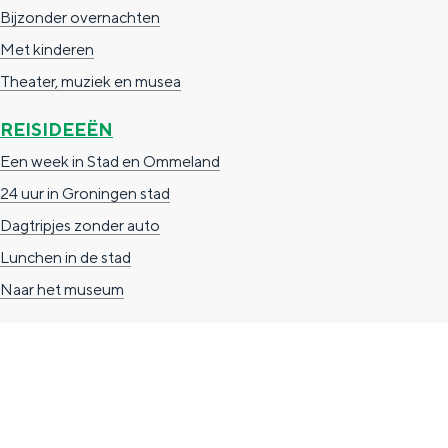
Bijzonder overnachten
n
Met kinderen
d
Theater, muziek en musea
s
REISIDEEËN
Een week in Stad en Ommeland
24 uur in Groningen stad
Dagtripjes zonder auto
Lunchen in de stad
Naar het museum
TOERISTISCHE INFORMATIE