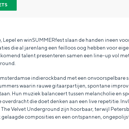
ETS
 Lepel en winSUMMERfest slaan de handen ineen voor
ties die al jarenlang een feilloos oog hebben voor eig
komend talent presenteren samen een line-up vol met 
round.
 Amsterdamse indierockband met een onvoorspelbare 
mers waarin rauwe gitaarpartijen, spontane improvis
 staan. Hun muziek balanceert tussen melancholie en s
 overdracht die doet denken aan een live repetitie. In
Bijzonder overnachten
 The Velvet Underground zijn hoorbaar, terwijl Peters
t gelaagde composities en een ontspannen, ongepolijs
. Van slapen in een voormalige graanzolder van een molen tot overnach