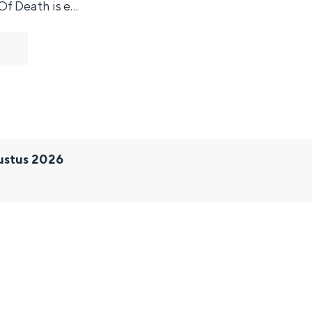
Of Death is e…
ustus 2026
and
n stad