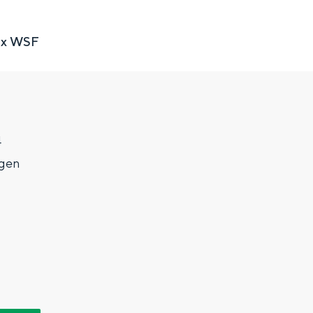
l x WSF
4
gen
Top 10 bezienswaardighed
allend dicht bij elkaar. De levendigheid van de stad, de stilte van ee