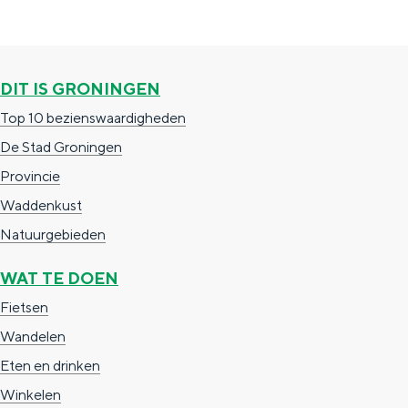
g
g
c
e
e
h
t
e
DIT IS GRONINGEN
a
n
Top 10 bezienswaardigheden
a
S
De Stad Groningen
l
e
Provincie
:
i
Waddenkust
N
t
Natuurgebieden
e
e
WAT TE DOEN
d
Fietsen
e
Wandelen
r
Eten en drinken
l
Winkelen
a