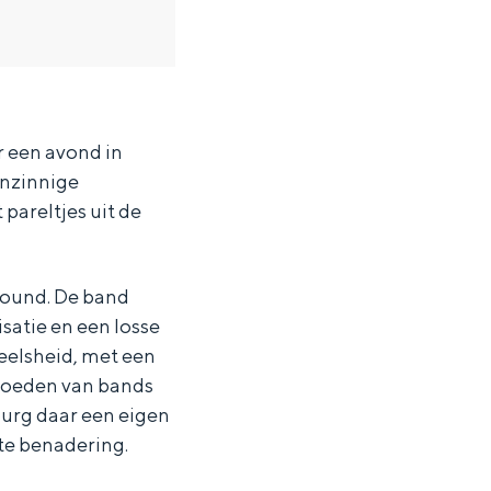
 een avond in
enzinnige
pareltjes uit de
sound. De band
atie en een losse
peelsheid, met een
vloeden van bands
burg daar een eigen
te benadering.
ten in een iglo van stro: Groningen biedt voor ieder wat wils.