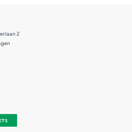
erlaan 2
ngen
Top 10 bezienswaardighed
allend dicht bij elkaar. De levendigheid van de stad, de stilte van ee
ETS