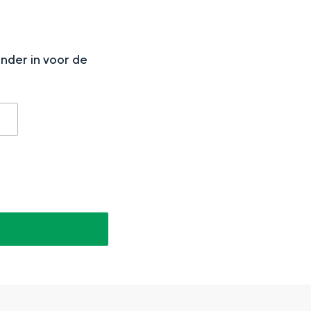
N
onder in voor de
aan de Waddenzee, midden in het groen of bij een schattig