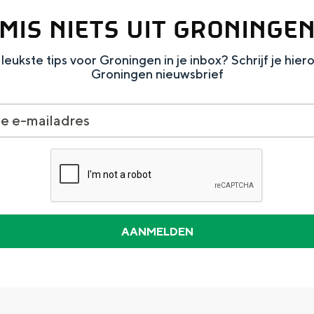
MIS NIETS UIT GRONINGE
leukste tips voor Groningen in je inbox? Schrijf je hier
Groningen nieuwsbrief
Dagtripjes zonder auto
veranderlijke landschap. Binen een mum van tijd sta je vanuit de stad 