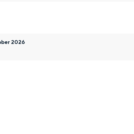
ober 2026
Bijzonder overnachten
. Van slapen in een voormalige graanzolder van een molen tot overnach