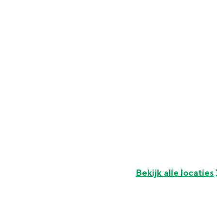
Fietsen
Wandelen
Eten & drinken
Winkelen
Overnachten
Met kinderen
Theater, muziek en musea
REISIDEEËN
Een week in Stad en Ommel
Een dag op pad in Groninge
Bekijk alle locaties