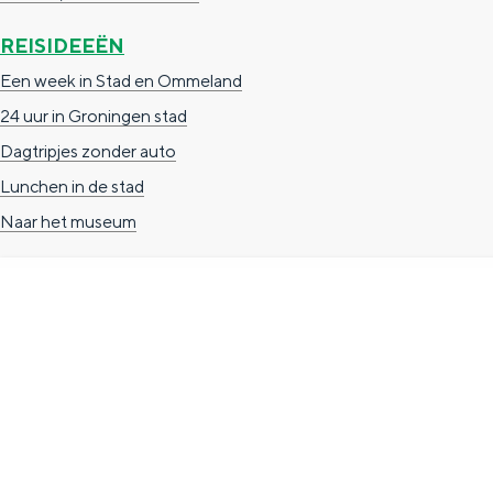
g
g
c
REISIDEEËN
e
e
h
Een week in Stad en Ommeland
t
e
24 uur in Groningen stad
a
n
Dagtripjes zonder auto
a
S
Lunchen in de stad
l
e
Naar het museum
:
i
N
t
e
e
d
TOERISTISCHE INFORMATIE
e
r
Groningen Store
l
Nieuwe Markt 1
a
(Forum Groningen)