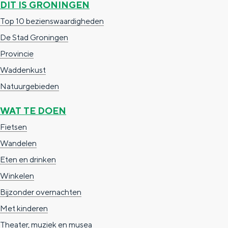
DIT IS GRONINGEN
c
t
h
Top 10 bezienswaardigheden
t
o
e
De Stad Groningen
e
t
n
Provincie
e
h
S
Waddenkust
r
e
i
Natuurgebieden
t
E
e
WAT TE DOEN
a
n
z
Fietsen
a
g
u
Wandelen
l
l
r
H
Eten en drinken
i
d
u
Winkelen
s
e
i
Bijzonder overnachten
h
u
d
Met kinderen
p
t
i
Theater, muziek en musea
a
s