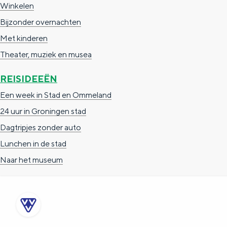
Winkelen
g
g
c
Bijzonder overnachten
e
e
h
Met kinderen
t
e
Theater, muziek en musea
a
n
a
S
REISIDEEËN
l
e
Een week in Stad en Ommeland
:
i
24 uur in Groningen stad
N
t
Dagtripjes zonder auto
e
e
Lunchen in de stad
d
Naar het museum
e
r
l
a