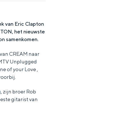
k van Eric Clapton
APTON, het nieuwste
pton samenkomen.
es van CREAM naar
de MTV Unplugged
ne of your Love ,
voorbij.
, zijn broer Rob
ste gitarist van
ten in een iglo van stro: Groningen biedt voor ieder wat wils.