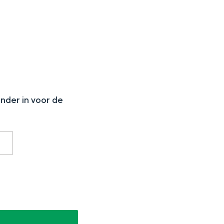
N
aan de Waddenzee, midden in het groen of bij een schattig
onder in voor de