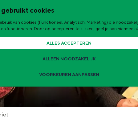
 gebruikt cookies
bruik van cookies (Functioneel, Analytisch, Marketing) die noodzakelij
de stad
aten functioneren. Door op accepteren te klikken, geef je aan hiermee 
ALLES ACCEPTEREN
ALLEEN NOODZAKELIJK
VOORKEUREN AANPASSEN
Zomervakantie tips
 zijn de leukste uitjes voor kinderen in Stad en Ommeland voor deze 
t
riet
ingen