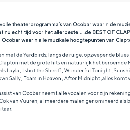
olle theaterprogramma’s van Ocobar waarin de muzie
 het nu echt tijd voor het allerbeste…..de BEST OF CL
n Ocobar waarin alle muzikale hoogtepunten van Cla
ren met de Yardbirds; langs de ruige, opzwepende blu
n Clapton met de grote hits en natuurlijk het beroem
 Layla , I shot the Sheriff , Wonderful Tonight , Sunshi
wn Sally , Tears in Heaven , After Midnight ,alles komt 
ssist van Ocobar neemt alle vocalen voor zijn rekening
ok van Vuuren, al meerdere malen genomineerd als be
Bijzonder overnachten
itaar.
. Van slapen in een voormalige graanzolder van een molen tot overnach