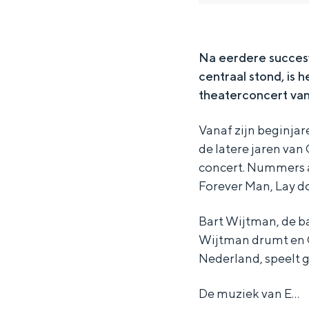
r
b
o
c
r
Waddenkust
a
b
o
Natuurgebieden
r
a
b
Na eerdere succesv
centraal stond, is
r
a
WAT TE DOEN
theaterconcert va
r
Vanaf zijn beginja
de latere jaren va
concert. Nummers als
Forever Man, Lay do
Bart Wijtman, de ba
Wijtman drumt en C
Nederland, speelt g
Overnachten was nog nooit zo leuk
De muziek van E…