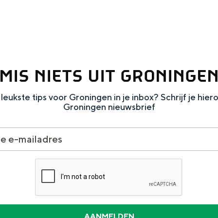
Dagtripjes zonder auto
MIS NIETS UIT GRONINGE
veranderlijke landschap. Binen een mum van tijd sta je vanuit de stad 
leukste tips voor Groningen in je inbox? Schrijf je hier
Groningen nieuwsbrief