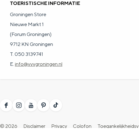
TOERISTISCHE INFORMATIE
n
Groningen Store
d
Nieuwe Markt 1
s
(Forum Groningen)
9712 KN Groningen
T. 050 3139741
E.
info@vvvgroningen.nl
F
I
Y
P
T
a
n
o
i
i
© 2026
Disclaimer
Privacy
Colofon
Toegankelijkheidsv
c
s
u
n
k