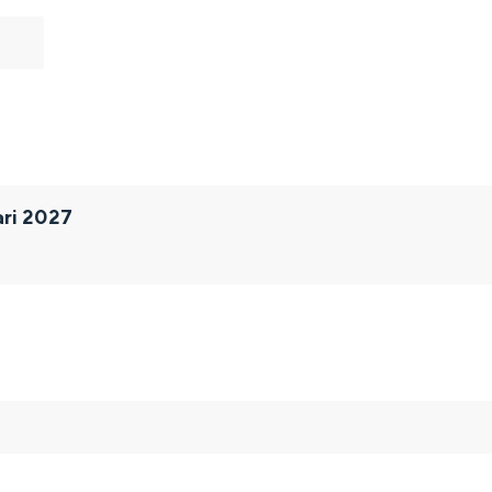
ari 2027
and
n stad