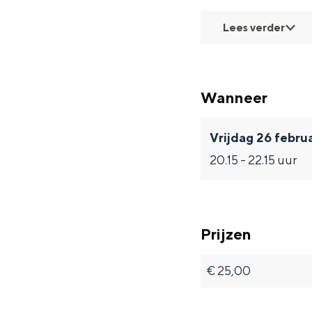
Fietsen
Lees verder
Wandelen
Eten & drinken
Winkelen
Wanneer
Overnachten
Met kinderen
Vrijdag 26 febru
Theater, muziek en musea
20.15 - 22.15 uur
REISIDEEËN
Een week in Stad en Ommel
Prijzen
Een dag op pad in Groninge
€ 25,00