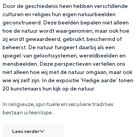
L
L
G
In Groningen ligt het allemaal opvallend
Door de geschiedenis heen hebben verschillende
dicht bij elkaar. De levendigheid van de
culturen en religies hun eigen natuurbeelden
I
I
E
stad, de stilte van een hofje, de
geconstrueerd. Deze beelden bepalen niet alleen
G
G
A
weidsheid van het ommeland en de
hoe de natuur wordt waargenomen, maar ook hoe
sporen van een eeuwenoud verleden.
E
E
A
zij wordt gewaardeerd, gebruikt, beschermd of
A
A
R
Stad
beheerst. De natuur fungeert daarbij als een
A
A
D
spiegel: van geloofssystemen, wereldbeelden en
Provincie
mensbeelden. Deze perspectieven vertellen ons
R
R
E
Waddenkust
niet alleen hoe wij met de natuur omgaan, maar ook
D
D
Natuurgebieden
wie wij zelf zijn. In de expositie ‘Heilige aarde’ tonen
E
E
20 kunstenaars hun kijk op de natuur.
WAT TE DOEN
In religieuze, spirituele en seculiere tradities
bestaan uiteenlope…
Lees verder