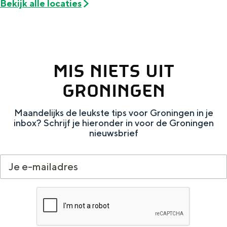
Bekijk alle locaties
De rijkdom van Groningen is haar
veranderlijke landschap. Binen een mum
van tijd sta je vanuit de stad aan de
Waddenzee, midden in het groen of bij
een schattig wierdedorp.
MIS NIETS UIT
Lunchen in de stad
GRONINGEN
Naar het museum
Maandelijks de leukste tips voor Groningen in je
S
n
nl
inbox? Schrijf je hieronder in voor de Groningen
nieuwsbrief
e
l
Nederlands
l
G
G
English
en
Deutsch
de
e
o
e
c
t
h
t
o
e
e
t
n