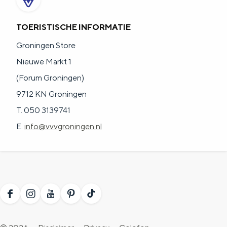
TOERISTISCHE INFORMATIE
Groningen Store
Nieuwe Markt 1
(Forum Groningen)
9712 KN Groningen
T. 050 3139741
E.
info@vvvgroningen.nl
F
I
Y
P
T
a
n
o
i
i