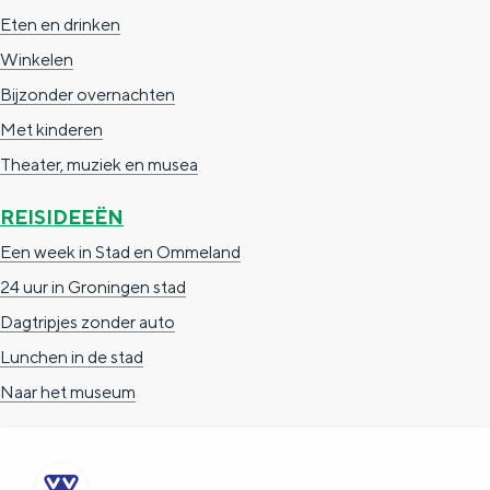
a
n
Eten en drinken
a
S
Winkelen
l
e
Bijzonder overnachten
:
i
Met kinderen
N
t
Theater, muziek en musea
e
e
REISIDEEËN
d
Een week in Stad en Ommeland
e
24 uur in Groningen stad
r
Dagtripjes zonder auto
l
Lunchen in de stad
a
Naar het museum
n
d
s