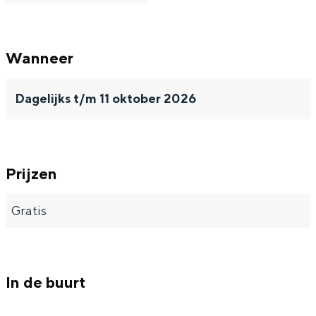
Wanneer
Bijzonder overnachten
Dagelijks t/m 11 oktober 2026
Overnachten was nog nooit zo leuk. Van
slapen in een voormalige graanzolder
van een molen tot overnachten in een
iglo van stro: Groningen biedt voor ieder
wat wils.
Prijzen
Fietsen
Gratis
Wandelen
Eten & drinken
Winkelen
In de buurt
Overnachten