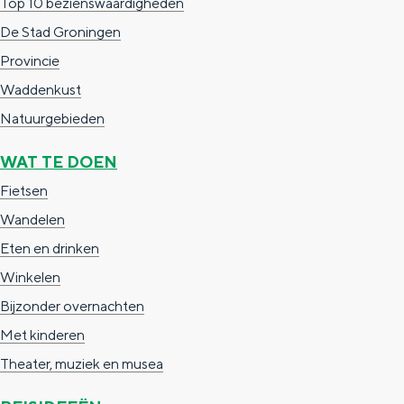
Top 10 bezienswaardigheden
a
n
De Stad Groningen
a
S
Provincie
l
e
Waddenkust
:
i
Natuurgebieden
N
t
e
e
WAT TE DOEN
d
Fietsen
e
Wandelen
r
Eten en drinken
l
Winkelen
a
Bijzonder overnachten
n
Met kinderen
d
Theater, muziek en musea
s