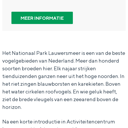
In Groningen ligt het allemaal opvallend
h
I
r
a
h
dicht bij elkaar. De levendigheid van de
e
n
I
n
e
stad, de stilte van een hofje, de
MEER INFORMATIE
weidsheid van het ommeland en de
t
h
n
I
t
sporen van een eeuwenoud verleden.
r
e
h
n
r
Stad
i
t
e
h
i
j
r
t
e
j
Provincie
Het Nationaal Park Lauwersmeer is een van de beste
vogelgebieden van Nederland. Meer dan honderd
k
i
r
t
k
Waddenkust
soorten broeden hier. Elk najaar strijken
v
j
i
r
v
Natuurgebieden
tienduizenden ganzen neer uit het hoge noorden. In
a
k
j
i
a
het riet zingen blauwborsten en karekieten. Boven
n
v
k
j
n
WAT TE DOEN
het water cirkelen roofvogels. En wie geluk heeft,
d
a
v
k
d
ziet de brede vleugels van een zeearend boven de
horizon.
e
n
a
v
e
z
d
n
a
z
Na een korte introductie in Activiteitencentrum
e
e
d
n
e