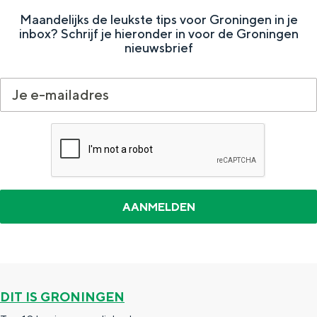
e
h
S
Maandelijks de leukste tips voor Groningen in je
r
e
i
inbox? Schrijf je hieronder in voor de Groningen
nieuwsbrief
t
E
e
a
n
z
a
g
u
l
l
r
H
i
d
u
s
e
i
h
u
d
p
t
i
a
s
g
g
c
e
e
h
DIT IS GRONINGEN
t
e