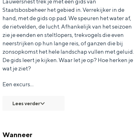
Lauwersnest trek je met een gids van
e
z
e
d
e
Staatsbosbeheer het gebied in. Verrekijker in de
a
e
z
e
a
hand, met de gids op pad. We speuren het water af,
de rietvelden, de lucht. Afhankelijk van het seizoen
r
e
e
z
r
Bijzonder overnachten
zie je eenden en steltlopers, trekvogels die even
e
a
e
e
e
neerstrijken op hun lange reis, of ganzen die bij
n
r
a
e
n
Overnachten was nog nooit zo leuk. Van
zonsopkomst het hele landschap vullen met geluid.
slapen in een voormalige graanzolder
d
e
r
a
d
De gids leert je kijken. Waar let je op? Hoe herken je
van een molen tot overnachten in een
:
n
e
r
:
iglo van stro: Groningen biedt voor ieder
wat je ziet?
wat wils.
v
d
n
e
v
Een excurs…
o
:
d
n
o
Fietsen
g
v
:
d
g
Wandelen
Lees verder
e
o
v
:
e
Eten & drinken
l
g
o
v
l
Winkelen
s
e
g
o
s
Overnachten
Wanneer
s
l
e
g
s