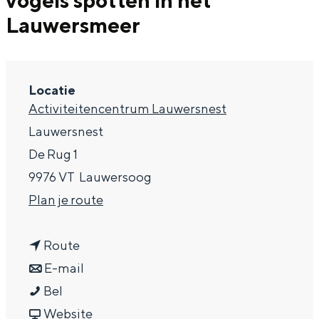
vogels spotten in het
g
Wat ga jij doen?
Lauwersmeer
e
Zomerwandelingen in Groningen
Zwemplekken
Locatie
Activiteitencentrum Lauwersnest
DIT IS GRONINGEN
Lauwersnest
De Rug 1
9976 VT
Lauwersoog
n
Plan je route
a
n
a
Route
a
n
r
E-mail
Top 10
I
a
a
I
Bel
bezienswaardigheden
n
r
a
v
n
Website