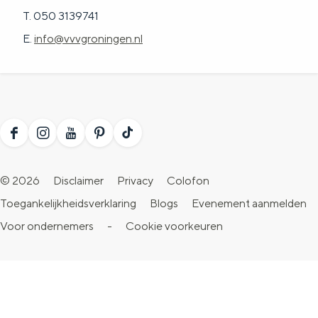
T. 050 3139741
E.
info@vvvgroningen.nl
F
I
Y
P
T
a
n
o
i
i
© 2026
Disclaimer
Privacy
Colofon
c
s
u
n
k
Toegankelijkheidsverklaring
Blogs
Evenement aanmelden
e
t
T
t
T
Voor ondernemers
-
Cookie voorkeuren
b
a
u
e
o
o
g
b
r
k
o
r
e
e
V
k
a
V
s
i