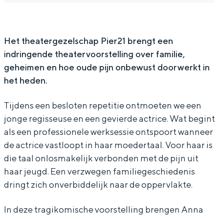
1
r
e
i
1
In Groningen ligt het allemaal opvallend
dicht bij elkaar. De levendigheid van de
2
r
e
stad, de stilte van een hofje, de
1
2
r
Het theatergezelschap Pier21 brengt een
weidsheid van het ommeland en de
sporen van een eeuwenoud verleden.
indringende theatervoorstelling over familie,
1
2
geheimen en hoe oude pijn onbewust doorwerkt in
1
Stad
het heden.
Provincie
Tijdens een besloten repetitie ontmoeten we een
Waddenkust
jonge regisseuse en een gevierde actrice. Wat begint
Natuurgebieden
als een professionele werksessie ontspoort wanneer
de actrice vastloopt in haar moedertaal. Voor haar is
WAT TE DOEN
die taal onlosmakelijk verbonden met de pijn uit
haar jeugd. Een verzwegen familiegeschiedenis
dringt zich onverbiddelijk naar de oppervlakte.
In deze tragikomische voorstelling brengen Anna