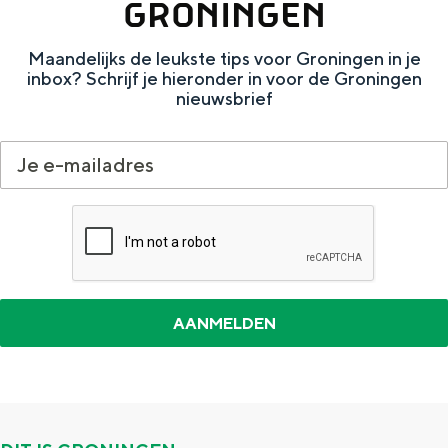
GRONINGEN
e
h
S
r
e
i
Maandelijks de leukste tips voor Groningen in je
inbox? Schrijf je hieronder in voor de Groningen
t
E
e
nieuwsbrief
a
n
z
a
g
u
l
l
r
H
i
d
u
s
e
i
h
u
d
p
t
i
a
s
g
g
c
e
e
h
t
e