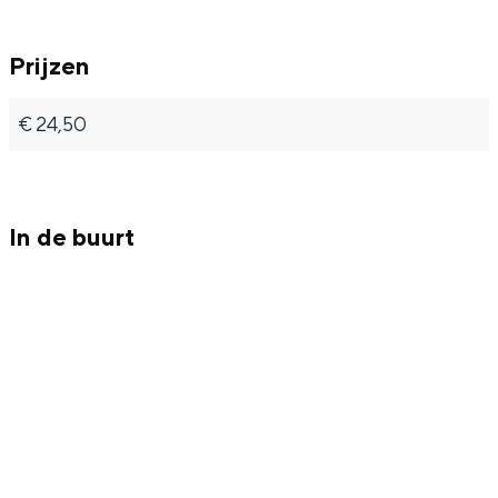
Met kinderen
Theater, muziek en musea
Prijzen
REISIDEEËN
€ 24,50
Een week in Stad en Ommeland
Een dag op pad in Groningen stad
In de buurt
Dagtripjes zonder auto