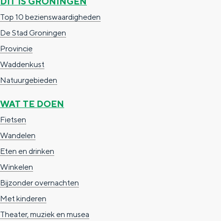
DIT IS GRONINGEN
a
n
Top 10 bezienswaardigheden
a
S
De Stad Groningen
l
e
Provincie
:
i
Waddenkust
N
t
Natuurgebieden
e
e
d
WAT TE DOEN
e
Fietsen
r
Wandelen
l
Eten en drinken
a
Winkelen
n
Bijzonder overnachten
d
Met kinderen
s
Theater, muziek en musea