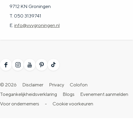
9712 KN Groningen
T. 050 3139741
E.
info@vvvgroningen.nl
F
I
Y
P
T
a
n
o
i
i
© 2026
Disclaimer
Privacy
Colofon
c
s
u
n
k
Toegankelijkheidsverklaring
Blogs
Evenement aanmelden
e
t
T
t
T
Voor ondernemers
-
Cookie voorkeuren
b
a
u
e
o
o
g
b
r
k
o
r
e
e
V