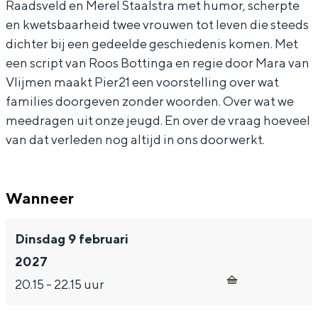
Raadsveld en Merel Staalstra met humor, scherpte
en kwetsbaarheid twee vrouwen tot leven die steeds
dichter bij een gedeelde geschiedenis komen. Met
een script van Roos Bottinga en regie door Mara van
Bijzonder overnachten
Vlijmen maakt Pier21 een voorstelling over wat
families doorgeven zonder woorden. Over wat we
Overnachten was nog nooit zo leuk. Van
meedragen uit onze jeugd. En over de vraag hoeveel
slapen in een voormalige graanzolder
van dat verleden nog altijd in ons doorwerkt.
van een molen tot overnachten in een
iglo van stro: Groningen biedt voor ieder
wat wils.
Wanneer
Fietsen
Wandelen
Dinsdag 9 februari
Eten & drinken
2027
Winkelen
20.15 - 22.15 uur
Overnachten