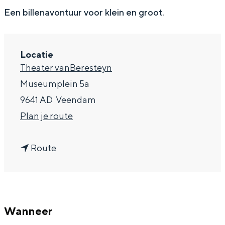
g
Wat ga jij doen?
Een billenavontuur voor klein en groot.
e
Zomerwandelingen in Groningen
Zwemplekken
Locatie
Theater vanBeresteyn
DIT IS GRONINGEN
Museumplein 5a
9641 AD
Veendam
n
Plan je route
a
n
a
Route
a
r
a
K
r
l
Top 10
Wanneer
K
e
bezienswaardigheden