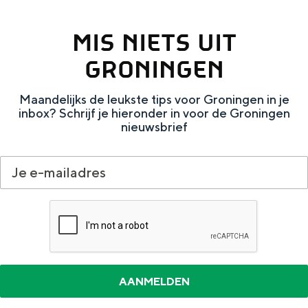
Met kinderen
Theater, muziek en musea
MIS NIETS UIT
GRONINGEN
REISIDEEËN
Een week in Stad en Ommeland
Maandelijks de leukste tips voor Groningen in je
inbox? Schrijf je hieronder in voor de Groningen
Een dag op pad in Groningen stad
nieuwsbrief
Dagtripjes zonder auto