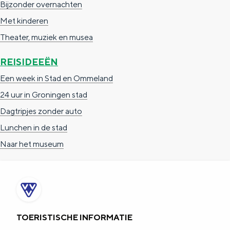
Bijzonder overnachten
e
h
S
Met kinderen
r
e
i
Theater, muziek en musea
t
E
e
a
n
z
REISIDEEËN
a
g
u
Een week in Stad en Ommeland
l
l
r
24 uur in Groningen stad
H
i
d
Dagtripjes zonder auto
u
s
e
Lunchen in de stad
i
h
u
Naar het museum
d
p
t
i
a
s
g
g
c
e
e
h
TOERISTISCHE INFORMATIE
t
e