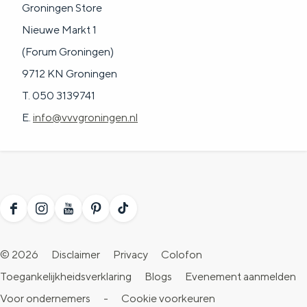
Groningen Store
a
n
Nieuwe Markt 1
a
S
(Forum Groningen)
l
e
9712 KN Groningen
:
i
T. 050 3139741
N
t
E.
info@vvvgroningen.nl
e
e
d
e
r
l
F
I
Y
P
T
a
a
n
o
i
i
n
© 2026
Disclaimer
Privacy
Colofon
c
s
u
n
k
d
Toegankelijkheidsverklaring
Blogs
Evenement aanmelden
e
t
T
t
T
s
Voor ondernemers
-
Cookie voorkeuren
b
a
u
e
o