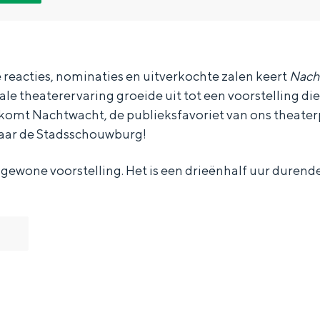
reacties, nominaties en uitverkochte zalen keert
Nach
ale theaterervaring groeide uit tot een voorstelling di
27 komt Nachtwacht, de publieksfavoriet van ons theate
naar de Stadsschouwburg!
 gewone voorstelling. Het is een drieënhalf uur durende
Bijzonder overnachten
. Van slapen in een voormalige graanzolder van een molen tot overnach