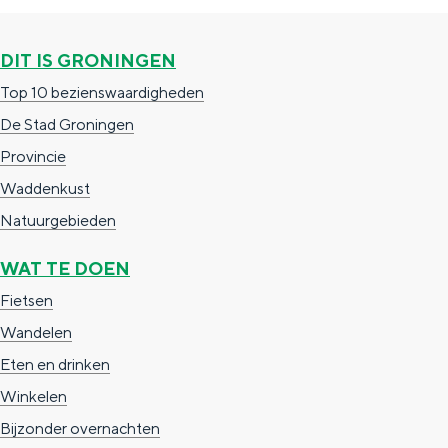
g
g
c
e
e
h
DIT IS GRONINGEN
t
e
Top 10 bezienswaardigheden
a
n
De Stad Groningen
a
S
Provincie
l
e
Waddenkust
:
i
Natuurgebieden
N
t
WAT TE DOEN
e
e
Fietsen
d
Wandelen
e
Eten en drinken
r
Winkelen
l
Bijzonder overnachten
a