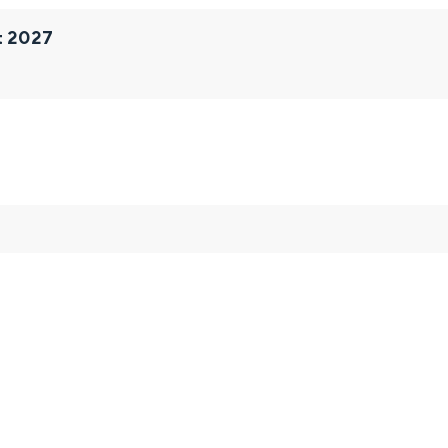
t 2027
and
n stad