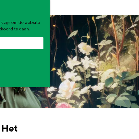
k zijn om de website
akkoord te gaan.
zomervakantie. Wat ga jij doen?
, Het