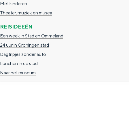
Met kinderen
n
Theater, muziek en musea
d
s
REISIDEEËN
Een week in Stad en Ommeland
24 uur in Groningen stad
Dagtripjes zonder auto
Lunchen in de stad
Naar het museum
TOERISTISCHE INFORMATIE
Groningen Store