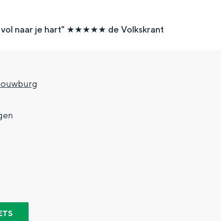
 vol naar je hart" ★★★★★ de Volkskrant
houwburg
gen
Top 10 bezienswaardighed
allend dicht bij elkaar. De levendigheid van de stad, de stilte van ee
ETS