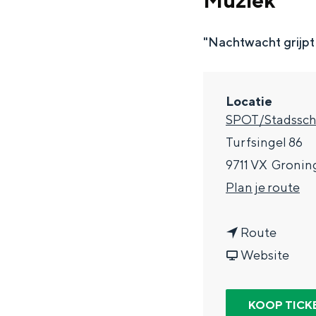
Muziek
g
e
"Nachtwacht grijpt
DIT IS GRONINGEN
Locatie
SPOT/Stadssc
Turfsingel 86
9711 VX
Gronin
n
Plan je route
a
n
a
Route
In Groningen ligt het allemaal opv
a
v
r
Website
eeuwenoud verleden.
a
a
N
Stad
r
n
a
KOOP TICK
Provincie