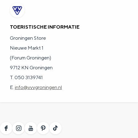
TOERISTISCHE INFORMATIE
Groningen Store
Nieuwe Markt 1
(Forum Groningen)
9712 KN Groningen
T. 050 3139741
E.
info@vvvgroningen.nl
F
I
Y
P
T