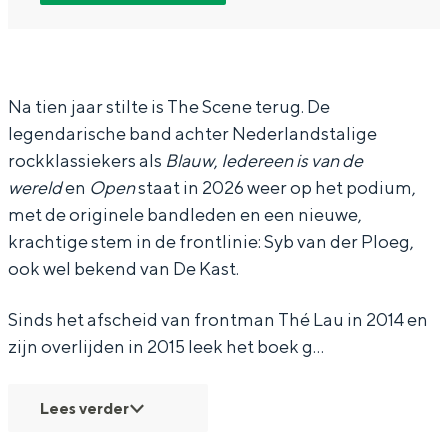
T
T
e
In Groningen ligt het allemaal opvallend
h
h
S
dicht bij elkaar. De levendigheid van de
stad, de stilte van een hofje, de
e
e
c
weidsheid van het ommeland en de
S
S
e
Na tien jaar stilte is The Scene terug. De
sporen van een eeuwenoud verleden.
legendarische band achter Nederlandstalige
c
c
n
Stad
rockklassiekers als
Blauw
,
Iedereen is van de
e
e
e
Provincie
wereld
en
Open
staat in 2026 weer op het podium,
n
n
-
met de originele bandleden en een nieuwe,
Waddenkust
e
e
+
krachtige stem in de frontlinie: Syb van der Ploeg,
Natuurgebieden
-
-
s
ook wel bekend van De Kast.
+
+
u
WAT TE DOEN
Sinds het afscheid van frontman Thé Lau in 2014 en
s
s
p
zijn overlijden in 2015 leek het boek g…
u
u
p
p
p
o
Lees verder
p
p
r