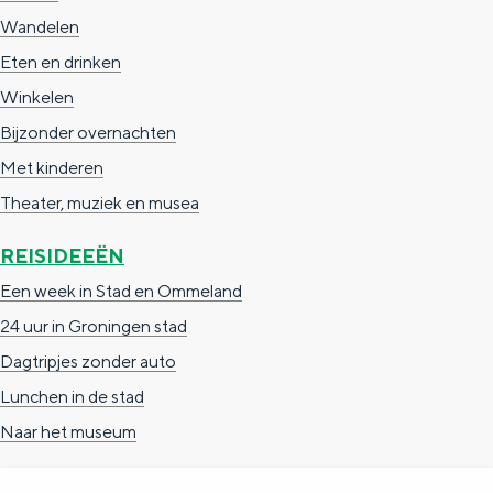
a
n
Wandelen
a
S
Eten en drinken
l
e
Winkelen
:
i
Bijzonder overnachten
N
t
Met kinderen
e
e
Theater, muziek en musea
d
REISIDEEËN
e
Een week in Stad en Ommeland
r
24 uur in Groningen stad
l
Dagtripjes zonder auto
a
Lunchen in de stad
n
Naar het museum
d
s