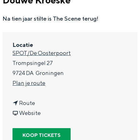
Douwe Kroeske
g
Wat ga jij doen?
e
Na tien jaar stilte is The Scene terug!
Zomerwandelingen in Groningen
Zwemplekken
Locatie
DIT IS GRONINGEN
SPOT/De Oosterpoort
Trompsingel 27
9724 DA
Groningen
n
Plan je route
a
n
a
Route
a
v
r
Website
a
a
T
Top 10
bezienswaardigheden
r
n
h
KOOP TICKETS