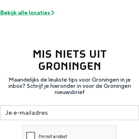
De rijkdom van Groningen is haar
veranderlijke landschap. Binen een mum
Bekijk alle locaties
van tijd sta je vanuit de stad aan de
Waddenzee, midden in het groen of bij
een schattig wierdedorp.
Lunchen in de stad
MIS NIETS UIT
Naar het museum
GRONINGEN
S
n
nl
Maandelijks de leukste tips voor Groningen in je
e
l
Nederlands
inbox? Schrijf je hieronder in voor de Groningen
nieuwsbrief
l
G
G
English
en
Deutsch
de
e
o
e
c
t
h
t
o
e
e
t
n