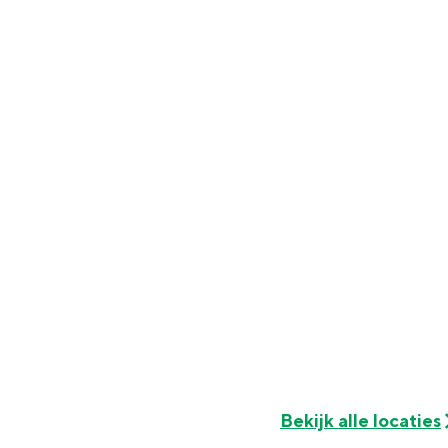
Fietsen
Wandelen
Eten & drinken
Winkelen
Overnachten
Met kinderen
Theater, muziek en musea
REISIDEEËN
Een week in Stad en Ommel
Een dag op pad in Groninge
Bekijk alle locaties