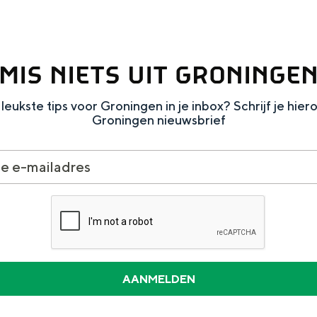
MIS NIETS UIT GRONINGE
Dagtripjes zonder auto
leukste tips voor Groningen in je inbox? Schrijf je hier
Groningen nieuwsbrief
veranderlijke landschap. Binen een mum van tijd sta je vanuit de stad 