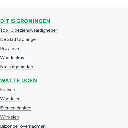
c
t
h
t
o
e
DIT IS GRONINGEN
e
t
n
Top 10 bezienswaardigheden
e
h
S
De Stad Groningen
r
e
i
Provincie
t
E
e
Waddenkust
a
n
z
Natuurgebieden
a
g
u
WAT TE DOEN
l
l
r
H
Fietsen
i
d
u
Wandelen
s
e
i
Eten en drinken
h
u
d
Winkelen
p
t
i
Bijzonder overnachten
a
s