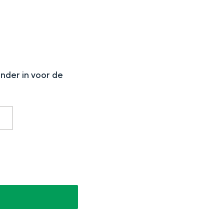
N
onder in voor de
aan de Waddenzee, midden in het groen of bij een schattig