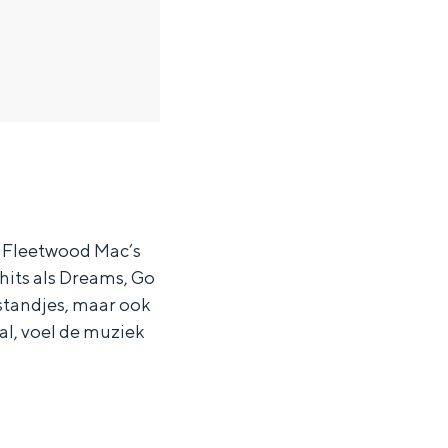
n Fleetwood Mac’s
hits als Dreams, Go
en
standjes, maar ook
al, voel de muziek
n hofje, de weidsheid van het ommeland en de sporen van een