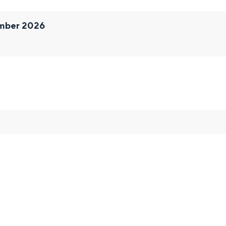
ember 2026
Bijzonder overnachten
. Van slapen in een voormalige graanzolder van een molen tot overnach