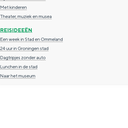
g
Met kinderen
g
c
e
Theater, muziek en musea
e
h
t
e
REISIDEEËN
a
n
Een week in Stad en Ommeland
a
S
24 uur in Groningen stad
l
e
Dagtripjes zonder auto
:
i
Lunchen in de stad
N
t
Naar het museum
e
e
d
e
r
TOERISTISCHE INFORMATIE
l
a
Groningen Store