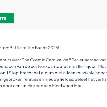
ETS
bute: Battle of the Bands 2025!
mours viert The Cosmic Carnival de 50e verjaardag va
s, een van de bestverkochte albums aller tijden. Met 
Top 10 bezienswaardighed
n’t Stop bracht het album niet alleen muzikale hoog
 gebroken relaties en nieuwe liefdes. Beleef het verha
allend dicht bij elkaar. De levendigheid van de stad, de stilte van ee
en door een unieke ode aan Fleetwood Mac!