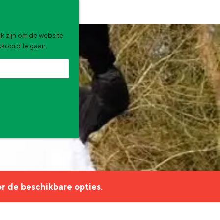
k zijn om de website
akkoord te gaan.
zomervakantie. Wat ga jij doen?
r de beschikbare opties.