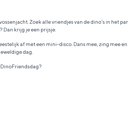
vossenjacht. Zoek alle vriendjes van de dino’s in het par
Dan krijg je een prijsje.
eestelijk af met een mini-disco. Dans mee, zing mee e
eweldige dag.
e DinoFriendsdag?
Bijzonder overnachten
. Van slapen in een voormalige graanzolder van een molen tot overnach