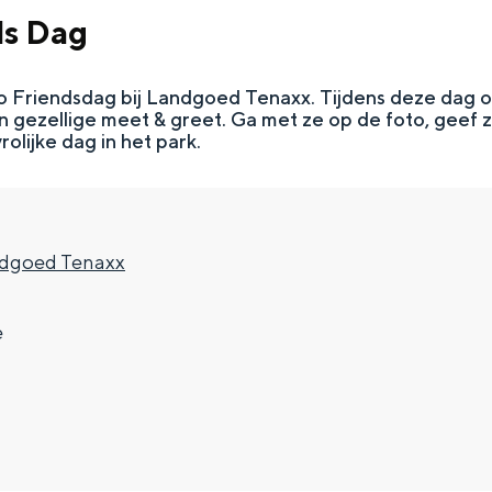
ds Dag
ino Friendsdag bij Landgoed Tenaxx. Tijdens deze dag o
n gezellige meet & greet. Ga met ze op de foto, geef z
olijke dag in het park.
ndgoed Tenaxx
Top 10 bezienswaardighed
e
allend dicht bij elkaar. De levendigheid van de stad, de stilte van ee