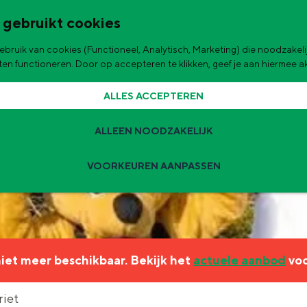
 gebruikt cookies
bruik van cookies (Functioneel, Analytisch, Marketing) die noodzakelij
de stad
aten functioneren. Door op accepteren te klikken, geef je aan hiermee 
ALLES ACCEPTEREN
ALLEEN NOODZAKELIJK
VOORKEUREN AANPASSEN
Zomervakantie tips
 zijn de leukste uitjes voor kinderen in Stad en Ommeland voor deze 
 niet meer beschikbaar. Bekijk het
actuele aanbod
voo
ingen
t
riet