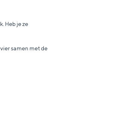
k. Heb je ze
n vier samen met de
ten in een iglo van stro: Groningen biedt voor ieder wat wils.