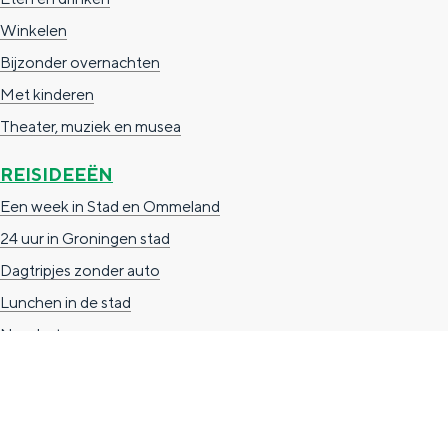
g
g
c
Winkelen
e
e
h
Bijzonder overnachten
t
e
Met kinderen
a
n
Theater, muziek en musea
a
S
REISIDEEËN
l
e
Een week in Stad en Ommeland
:
i
24 uur in Groningen stad
N
t
Dagtripjes zonder auto
e
e
Lunchen in de stad
d
Naar het museum
e
r
l
a