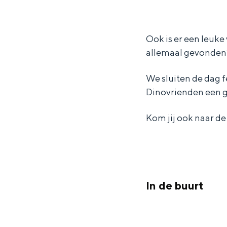
a
D
Waddenkust
r
i
Natuurgebieden
Ook is er een leuke 
D
n
allemaal gevonden? 
i
o
WAT TE DOEN
n
F
We sluiten de dag f
o
r
Dinovrienden een g
F
i
Kom jij ook naar d
r
e
i
n
e
d
n
s
In de buurt
d
D
s
a
Overnachten was nog nooit zo leuk
D
g