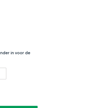
N
aan de Waddenzee, midden in het groen of bij een schattig
onder in voor de