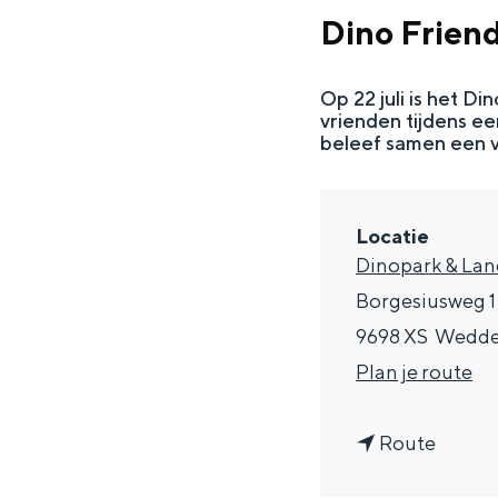
g
Dino Frien
e
DIT IS GRONINGEN
Op 22 juli is het D
vrienden tijdens ee
beleef samen een vr
Locatie
Dinopark & La
Borgesiusweg 1
9698 XS
Wedd
n
Plan je route
In Groningen ligt het allemaal opv
a
eeuwenoud verleden.
n
a
Route
Stad
a
r
Provincie