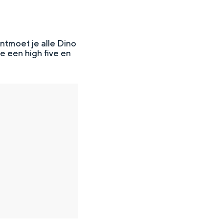
ntmoet je alle Dino
e een high five en
en
n hofje, de weidsheid van het ommeland en de sporen van een