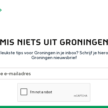
Dagtripjes zonder auto
MIS NIETS UIT GRONINGE
veranderlijke landschap. Binen een mum van tijd sta je vanuit de stad 
leukste tips voor Groningen in je inbox? Schrijf je hier
Groningen nieuwsbrief