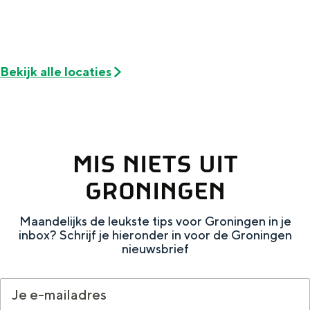
De rijkdom van Groningen is haar
veranderlijke landschap. Binen een mum
van tijd sta je vanuit de stad aan de
Waddenzee, midden in het groen of bij
een schattig wierdedorp.
Bekijk alle locaties
Lunchen in de stad
Naar het museum
MIS NIETS UIT
S
n
nl
GRONINGEN
e
l
Nederlands
l
G
G
English
en
Deutsch
de
Maandelijks de leukste tips voor Groningen in je
e
o
e
inbox? Schrijf je hieronder in voor de Groningen
nieuwsbrief
c
t
h
t
o
e
e
t
n