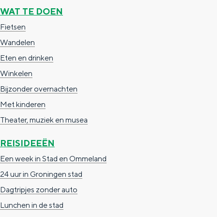
a
n
WAT TE DOEN
a
S
Fietsen
l
e
Wandelen
:
i
Eten en drinken
N
t
Winkelen
e
e
Bijzonder overnachten
d
Met kinderen
e
Theater, muziek en musea
r
REISIDEEËN
l
Een week in Stad en Ommeland
a
24 uur in Groningen stad
n
Dagtripjes zonder auto
d
Lunchen in de stad
s