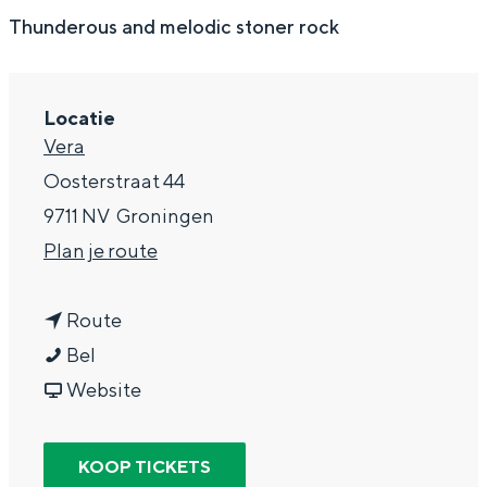
g
Wat ga jij doen?
Thunderous and melodic stoner rock
e
Zomerwandelingen in Groningen
Zwemplekken
Locatie
Vera
DIT IS GRONINGEN
Oosterstraat 44
9711 NV
Groningen
n
Plan je route
a
n
a
Route
G
a
r
Bel
r
a
v
G
Website
e
r
a
r
Top 10
e
G
n
e
bezienswaardigheden
KOOP TICKETS