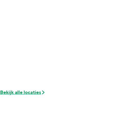
Met kinderen
Theater, muziek en musea
REISIDEEËN
Een week in Stad en Ommeland
Een dag op pad in Groningen stad
Bekijk alle locaties
Dagtripjes zonder auto