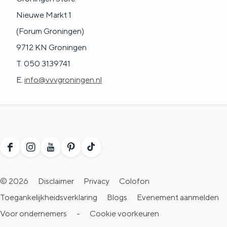
Nieuwe Markt 1
(Forum Groningen)
9712 KN Groningen
T. 050 3139741
E.
info@vvvgroningen.nl
F
I
Y
P
T
a
n
o
i
i
© 2026
Disclaimer
Privacy
Colofon
c
s
u
n
k
Toegankelijkheidsverklaring
Blogs
Evenement aanmelden
e
t
T
t
T
Voor ondernemers
-
Cookie voorkeuren
b
a
u
e
o