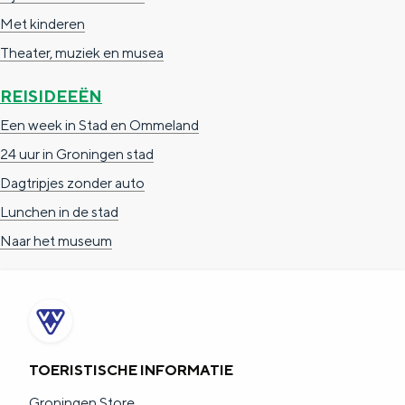
a
n
Met kinderen
a
S
Theater, muziek en musea
l
e
REISIDEEËN
:
i
Een week in Stad en Ommeland
N
t
24 uur in Groningen stad
e
e
Dagtripjes zonder auto
d
Lunchen in de stad
e
Naar het museum
r
l
a
n
d
TOERISTISCHE INFORMATIE
s
Groningen Store