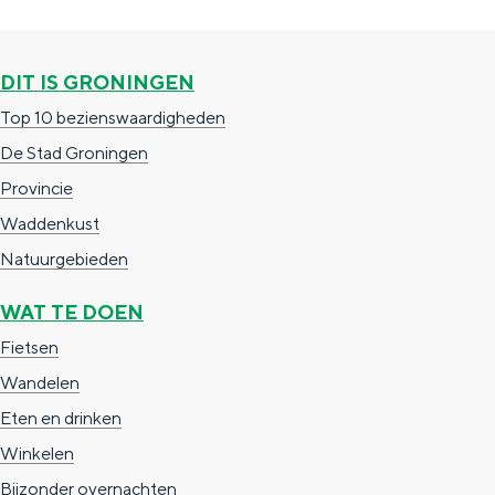
e
h
S
r
e
i
DIT IS GRONINGEN
t
E
e
Top 10 bezienswaardigheden
a
n
z
De Stad Groningen
a
g
u
Provincie
l
l
r
Waddenkust
H
i
d
Natuurgebieden
u
s
e
i
h
u
WAT TE DOEN
d
p
t
Fietsen
i
a
s
Wandelen
g
g
c
Eten en drinken
e
e
h
Winkelen
t
e
Bijzonder overnachten