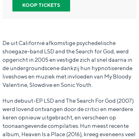
a
L
n
D
KOOP TICKETS
In Groningen ligt het allemaal opvallend
n
S
L
a
dicht bij elkaar. De levendigheid van de
stad, de stilte van een hofje, de
d
D
S
n
weidsheid van het ommeland en de
t
a
D
d
sporen van een eeuwenoud verleden.
h
n
a
t
De uit Californië afkomstige psychedelische
Stad
shoegaze-band LSD and the Search for God, werd
e
d
n
h
Provincie
opgericht in 2005 en vestigde zich al snel daarna in
S
t
d
e
Waddenkust
de undergroundscene dankzij hun hypnotiserende
e
h
t
S
liveshows en muziek met invloeden van My Bloody
Natuurgebieden
a
e
h
e
Valentine, Slowdive en Sonic Youth.
r
S
e
a
WAT TE DOEN
Hun debuut-EP LSD and The Search For God (2007)
c
e
S
r
werd lovend ontvangen door de critici en meerdere
h
a
e
c
keren opnieuw uitgebracht, en verscheen op
f
r
a
h
toonaangevende compilaties. Hun meest recente
o
c
r
f
album, Heaven Is a Place (2016), kreeg eveneens veel