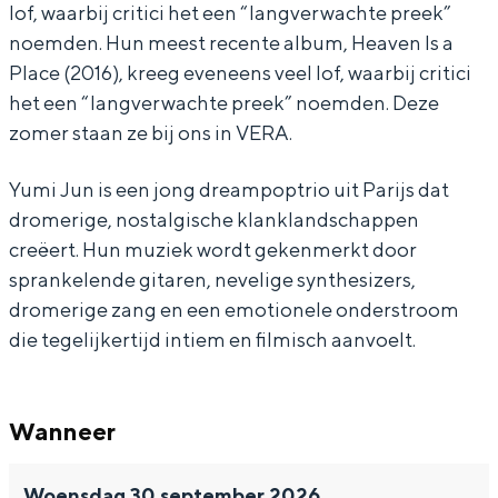
r
h
c
o
lof, waarbij critici het een “langverwachte preek”
noemden. Hun meest recente album, Heaven Is a
G
f
h
r
Place (2016), kreeg eveneens veel lof, waarbij critici
o
o
f
G
het een “langverwachte preek” noemden. Deze
d
r
o
o
Bijzonder overnachten
zomer staan ze bij ons in VERA.
(
G
r
d
Overnachten was nog nooit zo leuk. Van
U
o
G
(
Yumi Jun is een jong dreampoptrio uit Parijs dat
slapen in een voormalige graanzolder
dromerige, nostalgische klanklandschappen
van een molen tot overnachten in een
S
d
o
U
iglo van stro: Groningen biedt voor ieder
creëert. Hun muziek wordt gekenmerkt door
A
(
d
S
wat wils.
sprankelende gitaren, nevelige synthesizers,
)
U
(
A
dromerige zang en een emotionele onderstroom
Fietsen
+
S
U
)
die tegelijkertijd intiem en filmisch aanvoelt.
Wandelen
s
A
S
+
Eten & drinken
u
)
A
s
Wanneer
Winkelen
p
+
)
u
Overnachten
p
s
+
p
Woensdag 30 september 2026