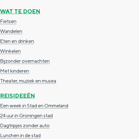
e
h
S
WAT TE DOEN
r
e
i
Fietsen
t
E
e
Wandelen
a
n
z
Eten en drinken
a
g
u
Winkelen
l
l
r
Bijzonder overnachten
H
i
d
Met kinderen
u
s
e
Theater, muziek en musea
i
h
u
d
p
t
REISIDEEËN
i
a
s
Een week in Stad en Ommeland
g
g
c
24 uur in Groningen stad
e
e
h
Dagtripjes zonder auto
t
e
Lunchen in de stad