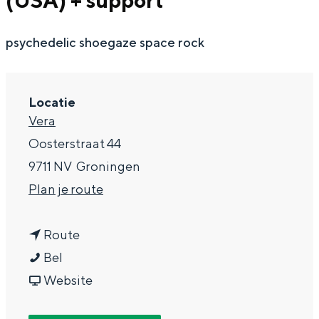
(USA) + support
g
Wat ga jij doen?
e
psychedelic shoegaze space rock
Zomerwandelingen in Groningen
Zwemplekken
Locatie
DIT IS GRONINGEN
Vera
Oosterstraat 44
9711 NV
Groningen
n
Plan je route
a
n
a
Route
L
a
r
Bel
S
a
v
L
Website
Top 10
bezienswaardigheden
D
r
a
S