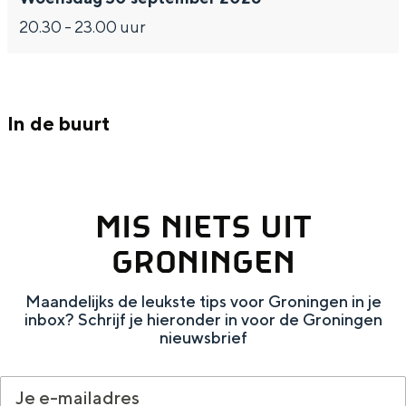
Met kinderen
o
u
s
p
20.30 - 23.00 uur
Theater, muziek en musea
r
p
u
o
t
p
p
r
o
p
t
REISIDEEËN
In de buurt
r
o
Een week in Stad en Ommeland
t
r
Een dag op pad in Groningen stad
t
MIS NIETS UIT
GRONINGEN
Maandelijks de leukste tips voor Groningen in je
inbox? Schrijf je hieronder in voor de Groningen
nieuwsbrief
Dagtripjes zonder auto