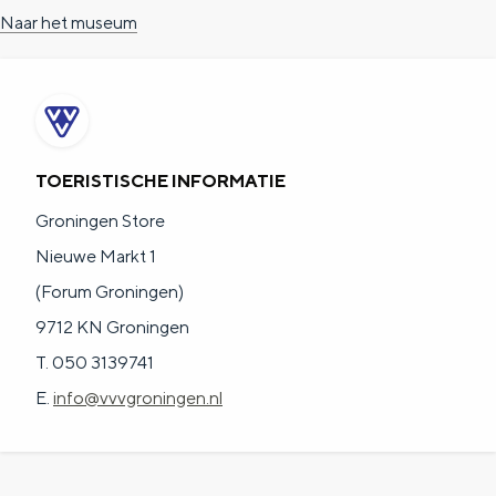
a
n
Naar het museum
a
S
l
e
:
i
N
t
TOERISTISCHE INFORMATIE
e
e
Groningen Store
d
Nieuwe Markt 1
e
(Forum Groningen)
r
9712 KN Groningen
l
T. 050 3139741
a
E.
info@vvvgroningen.nl
n
d
s