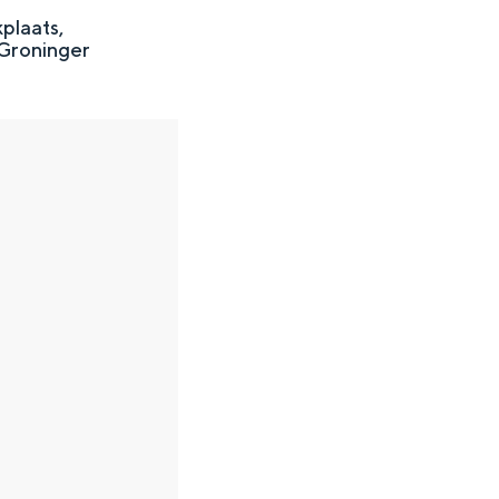
plaats,
 Groninger
en
n hofje, de weidsheid van het ommeland en de sporen van een