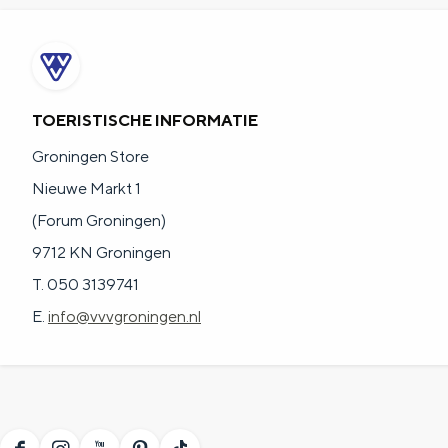
n
d
s
TOERISTISCHE INFORMATIE
Groningen Store
Nieuwe Markt 1
(Forum Groningen)
9712 KN Groningen
T. 050 3139741
E.
info@vvvgroningen.nl