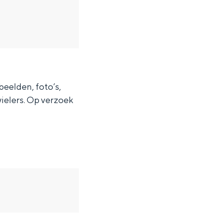
eelden, foto’s,
ielers. Op verzoek
ten in een iglo van stro: Groningen biedt voor ieder wat wils.