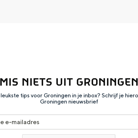
Dagtripjes zonder auto
veranderlijke landschap. Binen een mum van tijd sta je vanuit de stad 
MIS NIETS UIT GRONINGE
leukste tips voor Groningen in je inbox? Schrijf je hier
Groningen nieuwsbrief