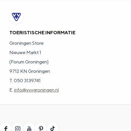
a
n
a
S
l
e
:
i
TOERISTISCHE INFORMATIE
N
t
Groningen Store
e
e
Nieuwe Markt 1
d
(Forum Groningen)
e
9712 KN Groningen
r
T. 050 3139741
l
E.
info@vvvgroningen.nl
a
n
d
s