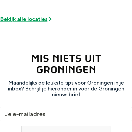
Met kinderen
Theater, muziek en musea
Bekijk alle locaties
REISIDEEËN
Een week in Stad en Ommeland
Een dag op pad in Groningen stad
MIS NIETS UIT
GRONINGEN
Maandelijks de leukste tips voor Groningen in je
inbox? Schrijf je hieronder in voor de Groningen
nieuwsbrief
Dagtripjes zonder auto