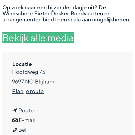
g
Wat ga jij doen?
Op zoek naar een bijzonder dagje uit? De
Windschere Pieter Dekker Rondvaarten en
e
Zomerwandelingen in Groningen
arrangementen biedt een scala aan mogelijkheden.
Zwemplekken
Bekijk alle media
DIT IS GRONINGEN
Locatie
Hoofdweg 75
9697 NC
Blijham
n
Plan je route
a
n
a
Route
a
n
r
E-mail
Top 10
bezienswaardigheden
P
a
a
P
Bel