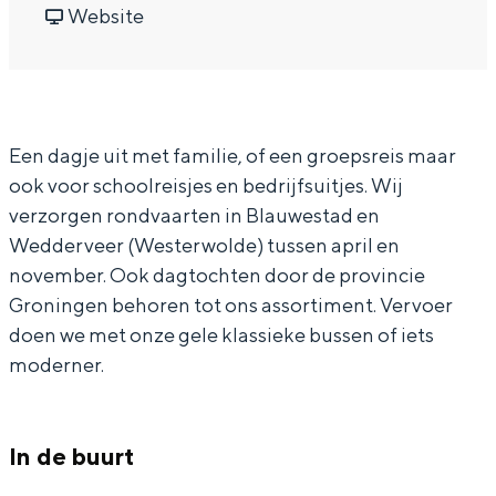
i
r
a
v
i
Website
In Groningen ligt het allemaal opvallend
dicht bij elkaar. De levendigheid van de
e
P
r
a
e
stad, de stilte van een hofje, de
t
i
P
n
t
weidsheid van het ommeland en de
sporen van een eeuwenoud verleden.
e
e
i
P
e
Een dagje uit met familie, of een groepsreis maar
r
t
e
i
r
Stad
ook voor schoolreisjes en bedrijfsuitjes. Wij
D
e
t
e
D
Provincie
verzorgen rondvaarten in Blauwestad en
e
r
e
t
e
Waddenkust
Wedderveer (Westerwolde) tussen april en
k
D
r
e
k
november. Ook dagtochten door de provincie
Natuurgebieden
k
e
D
r
k
Groningen behoren tot ons assortiment. Vervoer
e
k
e
D
e
doen we met onze gele klassieke bussen of iets
WAT TE DOEN
moderner.
r
k
k
e
r
R
e
k
k
R
o
r
e
k
o
In de buurt
n
R
r
e
n