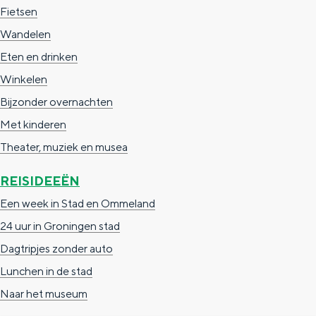
e
h
S
Fietsen
r
e
i
Wandelen
t
E
e
Eten en drinken
a
n
z
Winkelen
a
g
u
Bijzonder overnachten
l
l
r
Met kinderen
H
i
d
Theater, muziek en musea
u
s
e
REISIDEEËN
i
h
u
Een week in Stad en Ommeland
d
p
t
24 uur in Groningen stad
i
a
s
Dagtripjes zonder auto
g
g
c
Lunchen in de stad
e
e
h
Naar het museum
t
e