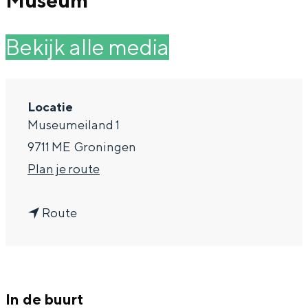
Museum
g
Wat ga jij doen?
e
Bekijk alle media
Zomerwandelingen in Groningen
Zwemplekken
Locatie
DIT IS GRONINGEN
Museumeiland 1
9711 ME
Groningen
n
Plan je route
a
n
a
Route
a
r
a
L
Top 10
r
U
bezienswaardigheden
In de buurt
L
I