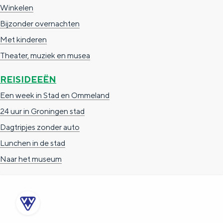
Met kinderen
Winkelen
Theater, muziek en musea
Bijzonder overnachten
Met kinderen
REISIDEEËN
Theater, muziek en musea
Een week in Stad en Ommeland
REISIDEEËN
Een dag op pad in Groningen stad
Een week in Stad en Ommeland
24 uur in Groningen stad
Dagtripjes zonder auto
Lunchen in de stad
Naar het museum
Dagtripjes zonder auto