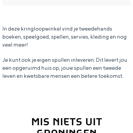
a
a
D
In Groningen ligt het allemaal opvallend
r
n
o
dicht bij elkaar. De levendigheid van de
stad, de stilte van een hofje, de
D
D
r
weidsheid van het ommeland en de
In deze kringloopwinkel vind je tweedehands
o
o
c
sporen van een eeuwenoud verleden.
boeken, speelgoed, spellen, servies, kleding en nog
r
r
a
Stad
veel meer!
c
c
s
Provincie
a
a
W
Je kunt ook je eigen spullen inleveren. Dit levert jou
Waddenkust
s
s
i
een opgeruimd huis op, jouw spullen een tweede
Natuurgebieden
leven en kwetsbare mensen een betere toekomst.
W
W
n
i
i
k
WAT TE DOEN
n
n
e
k
k
l
e
e
A
MIS NIETS UIT
l
l
p
GRONINGEN