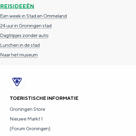
De rijkdom van Groningen is haar
REISIDEEËN
veranderlijke landschap. Binen een mum
van tijd sta je vanuit de stad aan de
Een week in Stad en Ommeland
Waddenzee, midden in het groen of bij
24 uur in Groningen stad
een schattig wierdedorp.
Dagtripjes zonder auto
Lunchen in de stad
Lunchen in de stad
Naar het museum
Naar het museum
S
n
nl
e
l
Nederlands
l
G
G
English
en
Deutsch
de
TOERISTISCHE INFORMATIE
e
o
e
Groningen Store
c
t
h
Nieuwe Markt 1
t
o
e
(Forum Groningen)
e
t
n