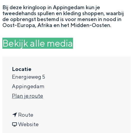
g
Wat ga jij doen?
Bij deze kringloop in Appingedam kun je
tweedehands spullen en kleding shoppen, waarbij
e
Zomerwandelingen in Groningen
de opbrengst bestemd is voor mensen in nood in
Oost-Europa, Afrika en het Midden-Oosten.
Zwemplekken
Bekijk alle media
DIT IS GRONINGEN
Locatie
Energieweg 5
Appingedam
n
Plan je route
a
n
a
Route
Top 10
a
v
r
Website
bezienswaardigheden