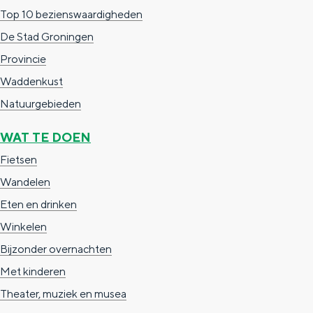
Met kinderen
Top 10 bezienswaardigheden
Theater, muziek en musea
De Stad Groningen
Provincie
REISIDEEËN
Waddenkust
Een week in Stad en Ommeland
Natuurgebieden
Een dag op pad in Groningen stad
WAT TE DOEN
Fietsen
Wandelen
Eten en drinken
Winkelen
Bijzonder overnachten
Met kinderen
Dagtripjes zonder auto
Theater, muziek en musea