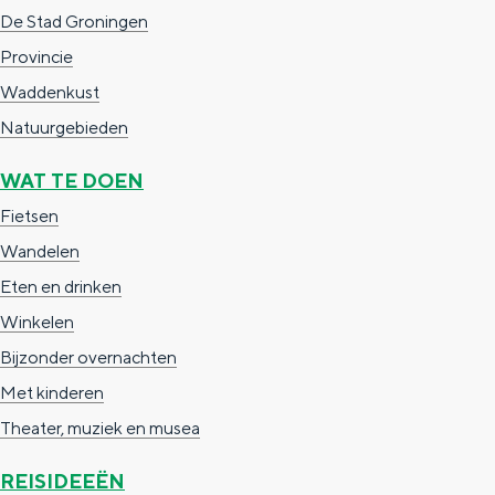
Top 10 bezienswaardigheden
c
t
h
De Stad Groningen
t
o
e
Provincie
e
t
n
Waddenkust
e
h
S
Natuurgebieden
r
e
i
t
E
e
WAT TE DOEN
a
n
z
Fietsen
a
g
u
Wandelen
l
l
r
Eten en drinken
H
i
d
Winkelen
u
s
e
Bijzonder overnachten
i
h
u
Met kinderen
d
p
t
Theater, muziek en musea
i
a
s