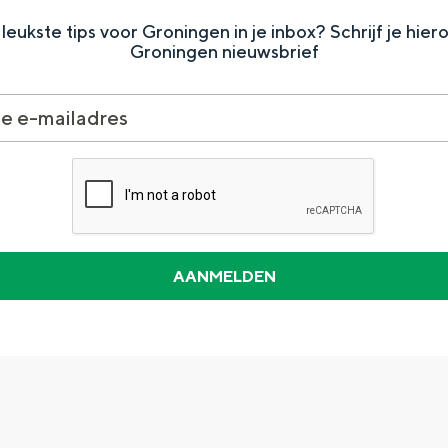
MIS NIETS UIT GRONINGE
leukste tips voor Groningen in je inbox? Schrijf je hier
Groningen nieuwsbrief
Dagtripjes zonder auto
veranderlijke landschap. Binen een mum van tijd sta je vanuit de stad 