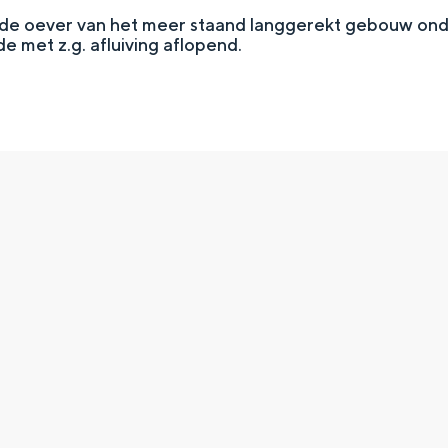
 de oever van het meer staand langgerekt gebouw ond
de met z.g. afluiving aflopend.
Top 10 bezienswaardighed
allend dicht bij elkaar. De levendigheid van de stad, de stilte van ee