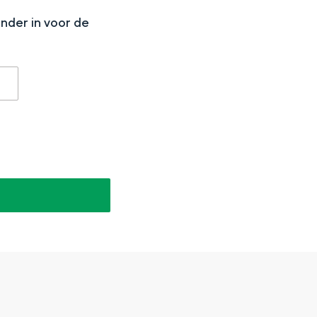
N
onder in voor de
aan de Waddenzee, midden in het groen of bij een schattig