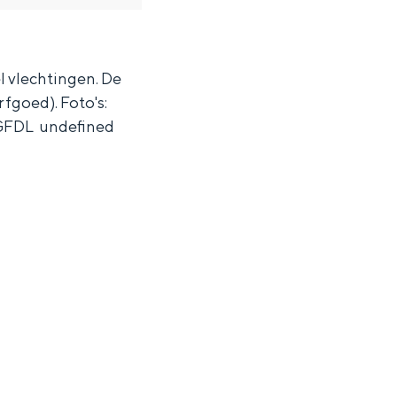
l vlechtingen. De
fgoed). Foto's:
[ GFDL undefined
ten in een iglo van stro: Groningen biedt voor ieder wat wils.