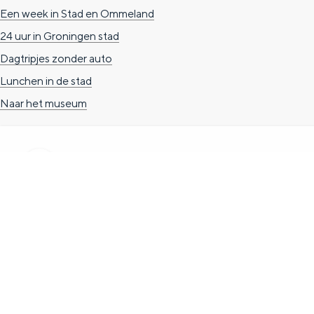
REISIDEEËN
g
g
c
Een week in Stad en Ommeland
e
e
h
24 uur in Groningen stad
t
e
Dagtripjes zonder auto
a
n
Lunchen in de stad
a
S
Naar het museum
l
e
:
i
N
t
e
e
d
TOERISTISCHE INFORMATIE
e
Groningen Store
r
Nieuwe Markt 1
l
(Forum Groningen)
a