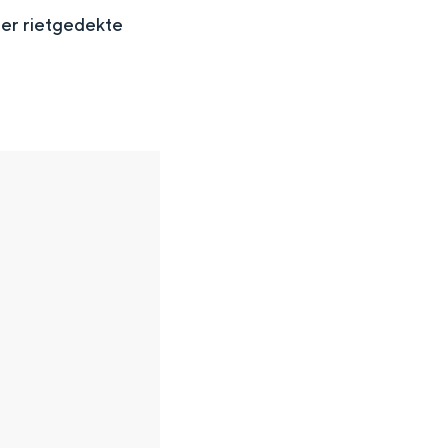
er rietgedekte
en
n hofje, de weidsheid van het ommeland en de sporen van een