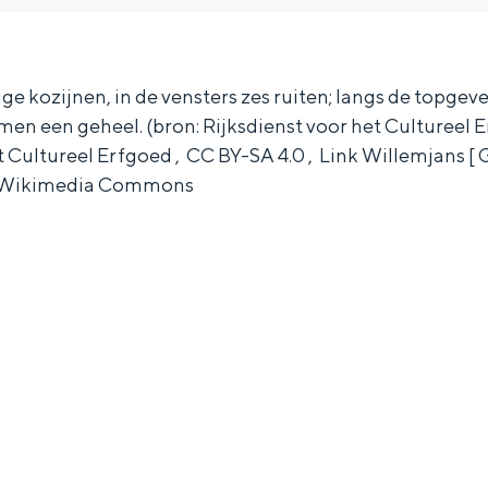
e kozijnen, in de vensters zes ruiten; langs de topgeve
n een geheel. (bron: Rijksdienst voor het Cultureel Er
t Cultureel Erfgoed , CC BY-SA 4.0 , Link Willemjans 
ia Wikimedia Commons
Bijzonder overnachten
. Van slapen in een voormalige graanzolder van een molen tot overnach