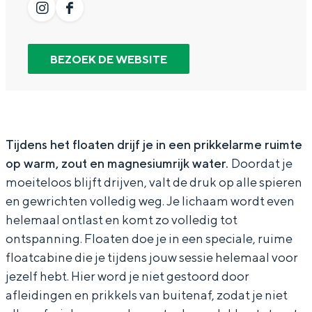
In Groningen ligt het allemaal opvallend
F
r
n
o
I
F
dicht bij elkaar. De levendigheid van de
l
F
F
a
n
a
stad, de stilte van een hofje, de
weidsheid van het ommeland en de
o
l
l
t
BEZOEK DE WEBSITE
s
c
sporen van een eeuwenoud verleden.
a
o
o
e
t
e
t
a
a
n
Stad
a
b
e
t
t
&
Provincie
g
o
Tijdens het floaten drijf je in een prikkelarme ruimte
n
e
e
Z
r
o
Waddenkust
op warm, zout en magnesiumrijk water.
Doordat je
&
n
n
o
a
k
Natuurgebieden
moeiteloos blijft drijven, valt de druk op alle spieren
Z
&
&
m
F
en gewrichten volledig weg. Je lichaam wordt even
o
Z
Z
F
l
helemaal ontlast en komt zo volledig tot
WAT TE DOEN
o
o
ontspanning. Floaten doe je in een speciale, ruime
l
o
floatcabine die je tijdens jouw sessie helemaal voor
o
a
jezelf hebt. Hier word je niet gestoord door
a
t
afleidingen en prikkels van buitenaf, zodat je niet
t
e