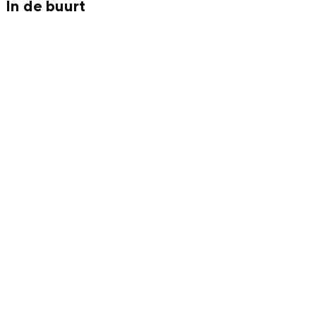
Met kinderen
In de buurt
Theater, muziek en musea
REISIDEEËN
Een week in Stad en Ommeland
Een dag op pad in Groningen stad
Dagtripjes zonder auto