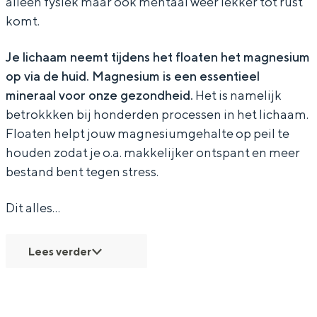
alleen fysiek maar ook mentaal weer lekker tot rust
e
n
komt.
n
&
Je lichaam neemt tijdens het floaten het magnesium
&
Z
op via de huid. Magnesium is een essentieel
Bijzonder overnachten
Z
o
mineraal voor onze gezondheid.
Het is namelijk
o
Overnachten was nog nooit zo leuk. Van
betrokkken bij honderden processen in het lichaam.
slapen in een voormalige graanzolder
Floaten helpt jouw magnesiumgehalte op peil te
van een molen tot overnachten in een
houden zodat je o.a. makkelijker ontspant en meer
iglo van stro: Groningen biedt voor ieder
wat wils.
bestand bent tegen stress.
Fietsen
Dit alles…
Wandelen
Eten & drinken
Lees verder
Winkelen
Overnachten