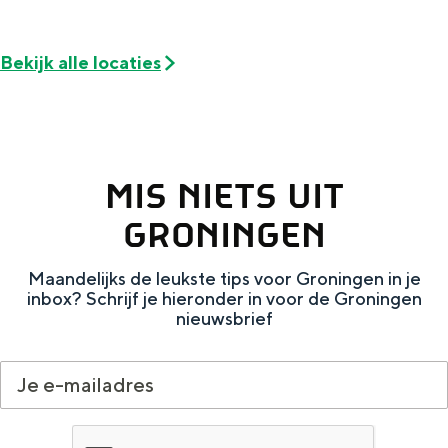
De rijkdom van Groningen is haar
veranderlijke landschap. Binen een mum
van tijd sta je vanuit de stad aan de
Bekijk alle locaties
Waddenzee, midden in het groen of bij
een schattig wierdedorp.
Lunchen in de stad
Naar het museum
MIS NIETS UIT
GRONINGEN
S
n
nl
e
l
Nederlands
Maandelijks de leukste tips voor Groningen in je
inbox? Schrijf je hieronder in voor de Groningen
l
G
G
English
en
Deutsch
de
nieuwsbrief
e
o
e
c
t
h
t
o
e
e
t
n