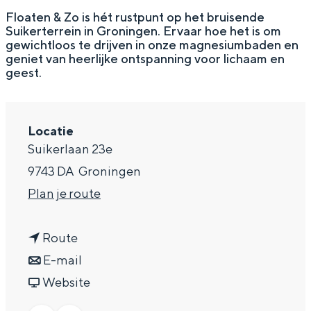
g
Wat ga jij doen?
Floaten & Zo is hét rustpunt op het bruisende
Suikerterrein in Groningen. Ervaar hoe het is om
e
Zomerwandelingen in Groningen
gewichtloos te drijven in onze magnesiumbaden en
geniet van heerlijke ontspanning voor lichaam en
Zwemplekken
geest.
DIT IS GRONINGEN
Locatie
Suikerlaan 23e
9743 DA
Groningen
n
Plan je route
a
n
a
Route
a
n
r
E-mail
Top 10
a
a
v
F
Website
bezienswaardigheden
r
a
a
l