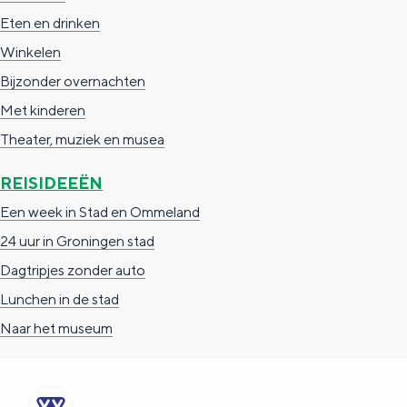
e
h
S
Eten en drinken
r
e
i
Winkelen
t
E
e
Bijzonder overnachten
a
n
z
Met kinderen
a
g
u
Theater, muziek en musea
l
l
r
REISIDEEËN
H
i
d
Een week in Stad en Ommeland
u
s
e
24 uur in Groningen stad
i
h
u
Dagtripjes zonder auto
d
p
t
Lunchen in de stad
i
a
s
Naar het museum
g
g
c
e
e
h
t
e