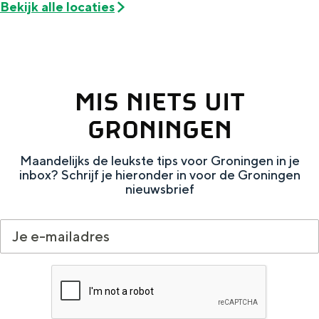
Met kinderen
Bekijk alle locaties
Theater, muziek en musea
REISIDEEËN
MIS NIETS UIT
Een week in Stad en Ommeland
GRONINGEN
Een dag op pad in Groningen stad
Maandelijks de leukste tips voor Groningen in je
inbox? Schrijf je hieronder in voor de Groningen
nieuwsbrief
Dagtripjes zonder auto