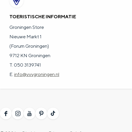
a
n
a
S
TOERISTISCHE INFORMATIE
l
e
Groningen Store
:
i
Nieuwe Markt 1
N
t
(Forum Groningen)
e
e
9712 KN Groningen
d
T. 050 3139741
e
E.
info@vvvgroningen.nl
r
l
a
n
d
F
I
Y
P
T
s
a
n
o
i
i