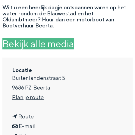
g
Wat ga jij doen?
Wilt u een heerlijk dagje ontspannen varen op het
water rondom de Blauwestad en het
e
Zomerwandelingen in Groningen
Oldambtmeer? Huur dan een motorboot van
Bootverhuur Beerta.
Zwemplekken
Bekijk alle media
DIT IS GRONINGEN
Locatie
Buitenlandenstraat 5
9686 PZ
Beerta
n
Plan je route
a
n
a
Route
Top 10
a
n
r
E-mail
bezienswaardigheden