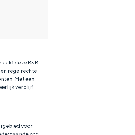
t maakt deze B&B
een regelrechte
enten. Met een
rlijk verblijf.
ten in een iglo van stro: Groningen biedt voor ieder wat wils.
urgebied voor
 ondergaande zon,