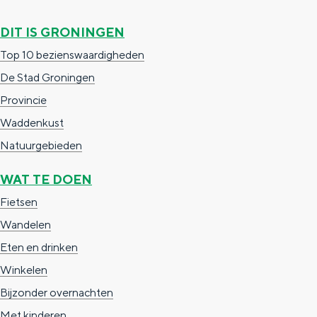
g
g
c
DIT IS GRONINGEN
e
e
h
Top 10 bezienswaardigheden
t
e
De Stad Groningen
a
n
Provincie
a
S
Waddenkust
l
e
Natuurgebieden
:
i
N
t
WAT TE DOEN
e
e
Fietsen
d
Wandelen
e
Eten en drinken
r
Winkelen
l
Bijzonder overnachten
a
Met kinderen