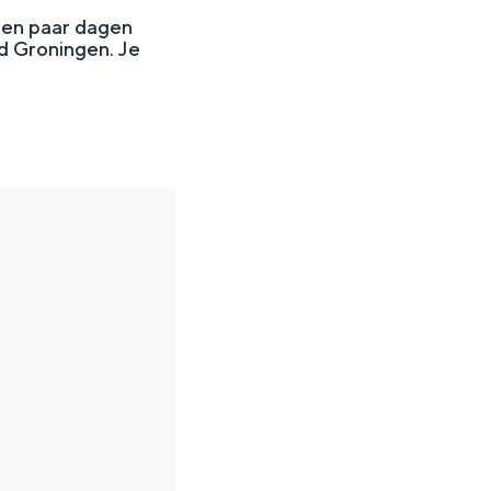
een paar dagen
ad Groningen. Je
en
n hofje, de weidsheid van het ommeland en de sporen van een