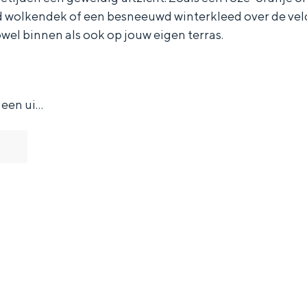
wolkendek of een besneeuwd winterkleed over de vel
owel binnen als ook op jouw eigen terras.
 een ui…
and
n stad