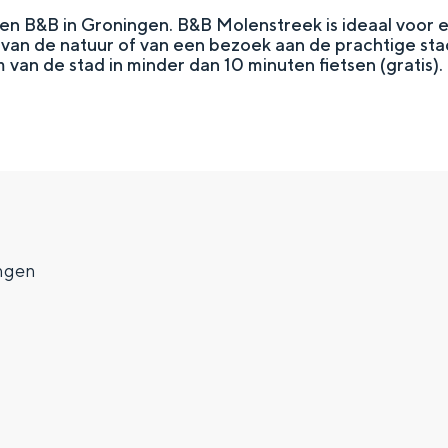
en B&B in Groningen. B&B Molenstreek is ideaal voor 
e van de natuur of van een bezoek aan de prachtige st
 van de stad in minder dan 10 minuten fietsen (gratis).
ngen
Top 10 bezienswaardighed
allend dicht bij elkaar. De levendigheid van de stad, de stilte van ee