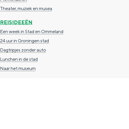
n
Theater, muziek en musea
d
REISIDEEËN
s
Een week in Stad en Ommeland
24 uur in Groningen stad
Dagtripjes zonder auto
Lunchen in de stad
Naar het museum
TOERISTISCHE INFORMATIE
Groningen Store