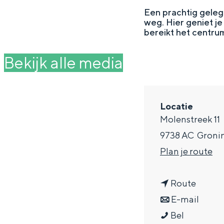
g
Een prachtig geleg
weg. Hier geniet j
e
DIT IS GRONINGEN
bereikt het centrum
Bekijk alle media
Locatie
Molenstreek 11
9738 AC
Groni
n
Plan je route
a
In Groningen ligt het allemaal opv
n
a
Route
eeuwenoud verleden.
a
n
r
E-mail
Stad
B
a
a
B
Bel
Provincie