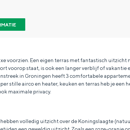
RMATIE
luxe voorzien. Een eigen terras met fantastisch uitzich
t voorop staat, is ook een langer verblijf of vakantie 
nstreek in Groningen heeft 3 comfortabele appartem
r stille airco en heater, keuken en terras heb je een hee
ook maximale privacy.
Bijzonder overnachten
. Van slapen in een voormalige graanzolder van een molen tot overnach
ebben volledig uitzicht over de Koningslaagte (natu
argetijden een geweldig uitzicht. Zoals een roze-oranje