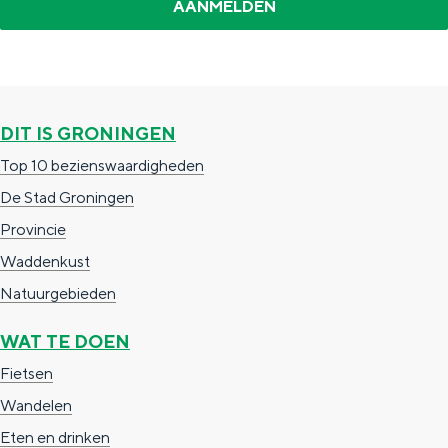
a
n
a
S
l
e
:
i
DIT IS GRONINGEN
N
t
Top 10 bezienswaardigheden
e
e
De Stad Groningen
d
Provincie
e
Waddenkust
r
Natuurgebieden
l
a
WAT TE DOEN
n
Fietsen
d
Wandelen
s
Eten en drinken