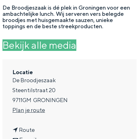
g
Wat ga jij doen?
De Broodjeszaak is dé plek in Groningen voor een
ambachtelijke lunch. Wij serveren vers belegde
e
Zomerwandelingen in Groningen
broodjes met huisgemaakte sauzen, unieke
toppings en de beste streekproducten.
Zwemplekken
Bekijk alle media
DIT IS GRONINGEN
Locatie
De Broodjeszaak
Steentilstraat 20
9711GM
GRONINGEN
n
Plan je route
a
Top 10
n
a
Route
bezienswaardigheden