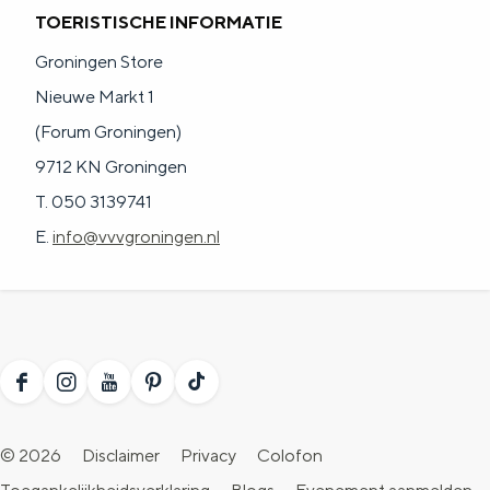
TOERISTISCHE INFORMATIE
Groningen Store
Nieuwe Markt 1
(Forum Groningen)
9712 KN Groningen
T. 050 3139741
E.
info@vvvgroningen.nl
F
I
Y
P
T
a
n
o
i
i
© 2026
Disclaimer
Privacy
Colofon
c
s
u
n
k