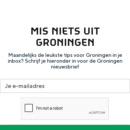
e
h
S
r
e
i
t
E
e
MIS NIETS UIT
a
n
z
GRONINGEN
a
g
u
l
l
r
Maandelijks de leukste tips voor Groningen in je
H
i
d
inbox? Schrijf je hieronder in voor de Groningen
nieuwsbrief
u
s
e
i
h
u
d
p
t
i
a
s
g
g
c
e
e
h
t
e