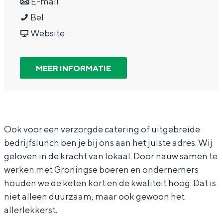
a
n
r
E-mail
In Groningen ligt het allemaal opvallend
D
a
a
D
Bel
dicht bij elkaar. De levendigheid van de
stad, de stilte van een hofje, de
e
r
a
v
e
Website
weidsheid van het ommeland en de
B
D
r
a
B
sporen van een eeuwenoud verleden.
r
e
D
n
r
MEER INFORMATIE
Stad
o
B
e
D
o
Provincie
o
r
B
e
o
Waddenkust
d
o
r
B
d
Natuurgebieden
j
o
o
r
j
Ook voor een verzorgde catering of uitgebreide
bedrijfslunch ben je bij ons aan het juiste adres. Wij
e
d
o
o
e
geloven in de kracht van lokaal. Door nauw samen te
WAT TE DOEN
s
j
d
o
s
werken met Groningse boeren en ondernemers
z
e
j
d
z
houden we de keten kort en de kwaliteit hoog. Dat is
a
s
e
j
a
niet alleen duurzaam, maar ook gewoon het
a
z
s
e
a
allerlekkerst.