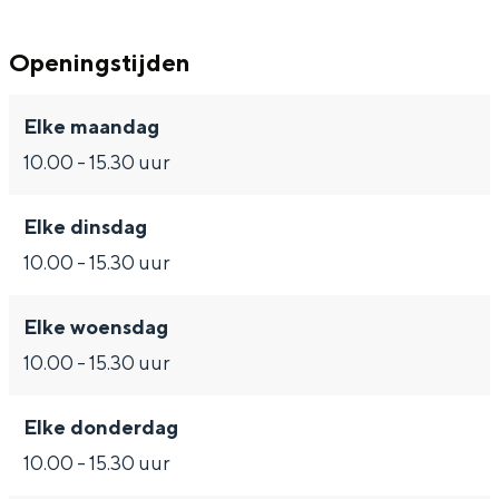
k
a
z
s
k
a
a
z
Openingstijden
k
a
a
k
a
Bijzonder overnachten
Elke maandag
k
10.00 - 15.30 uur
Overnachten was nog nooit zo leuk. Van
slapen in een voormalige graanzolder
van een molen tot overnachten in een
Elke dinsdag
iglo van stro: Groningen biedt voor ieder
10.00 - 15.30 uur
wat wils.
Fietsen
Elke woensdag
Wandelen
10.00 - 15.30 uur
Eten & drinken
Elke donderdag
Winkelen
10.00 - 15.30 uur
Overnachten