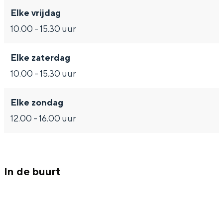
Met kinderen
Elke vrijdag
Theater, muziek en musea
10.00 - 15.30 uur
REISIDEEËN
Elke zaterdag
Een week in Stad en Ommeland
10.00 - 15.30 uur
Een dag op pad in Groningen stad
Elke zondag
12.00 - 16.00 uur
In de buurt
Dagtripjes zonder auto