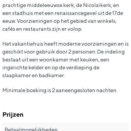
prachtige middeleeuwse kerk, de Nicolaïkerk, en
g
i
p
p
g
e
g
een stadhuis met een renaissancegevel uit de 17de
e
n
i
p
e
r
e
eeuw. Voorzieningen op het gebied van winkels,
d
g
n
i
d
e
r
cafés en restaurants zijn er volop.
Bijzonder overnachten
a
e
g
n
a
n
e
Het vakantiehuis heeft moderne voorzieningen en is
m
d
e
g
m
i
n
Overnachten was nog nooit zo leuk. Van
slapen in een voormalige graanzolder
geschikt voor gebruik door 2 personen. De indeling
a
d
e
n
i
van een molen tot overnachten in een
bestaat uit een woonkamer met keuken, een
m
a
d
A
n
iglo van stro: Groningen biedt voor ieder
ingerichte kelder en op de verdieping de
wat wils.
m
a
p
A
slaapkamer en badkamer.
m
p
p
Fietsen
Minimale boeking is 2 aaneengesloten nachten.
i
p
Wandelen
n
i
Eten & drinken
g
n
Winkelen
Prijzen
e
g
Overnachten
d
e
Betaalmogelijkheden