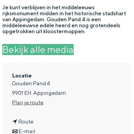
g
Wat ga jij doen?
Je kunt verblijven in het middeleeuws
rijksmonument midden in het historische stadshart
e
Zomerwandelingen in Groningen
van Appingedam. Gouden Pand 4 is een
middeleeuwse edele heerd en nog grotendeels
Zwemplekken
opgetrokken uit kloostermoppen.
Bekijk alle media
DIT IS GRONINGEN
Locatie
Gouden Pand 4
9901 EH
Appingedam
n
Plan je route
a
Top 10
n
a
Route
bezienswaardigheden
a
n
r
E-mail