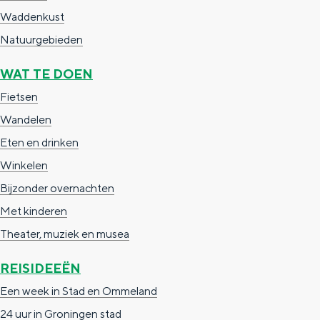
a
n
Waddenkust
a
S
Natuurgebieden
l
e
WAT TE DOEN
:
i
Fietsen
N
t
Wandelen
e
e
Eten en drinken
d
Winkelen
e
Bijzonder overnachten
r
Met kinderen
l
Theater, muziek en musea
a
n
REISIDEEËN
d
Een week in Stad en Ommeland
s
24 uur in Groningen stad