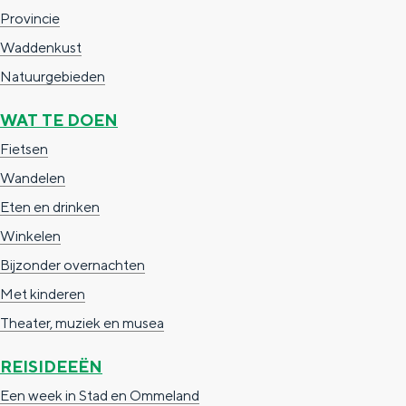
a
n
Provincie
a
S
Waddenkust
l
e
Natuurgebieden
:
i
WAT TE DOEN
N
t
Fietsen
e
e
Wandelen
d
Eten en drinken
e
Winkelen
r
Bijzonder overnachten
l
Met kinderen
a
Theater, muziek en musea
n
d
REISIDEEËN
s
Een week in Stad en Ommeland