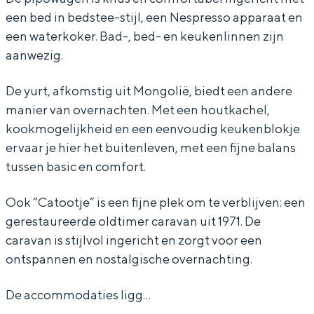
d
r
e
een bed in bedstee-stijl, een Nespresso apparaat en
d
r
een waterkoker. Bad-, bed- en keukenlinnen zijn
d
aanwezig.
Bijzonder overnachten
De yurt, afkomstig uit Mongolië, biedt een andere
Overnachten was nog nooit zo leuk. Van
manier van overnachten. Met een houtkachel,
slapen in een voormalige graanzolder
kookmogelijkheid en een eenvoudig keukenblokje
van een molen tot overnachten in een
ervaar je hier het buitenleven, met een fijne balans
iglo van stro: Groningen biedt voor ieder
tussen basic en comfort.
wat wils.
Fietsen
Ook “Catootje” is een fijne plek om te verblijven: een
gerestaureerde oldtimer caravan uit 1971. De
Wandelen
caravan is stijlvol ingericht en zorgt voor een
Eten & drinken
ontspannen en nostalgische overnachting.
Winkelen
Overnachten
De accommodaties ligg…