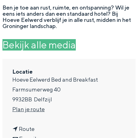
g
Wat ga jij doen?
Ben je toe aan rust, ruimte, en ontspanning? Wil je
eens iets anders dan een standaard hotel? Bij
e
Zomerwandelingen in Groningen
Hoeve Eelwerd verblijf je in alle rust, midden in het
Groninger landschap.
Zwemplekken
Bekijk alle media
DIT IS GRONINGEN
Locatie
Hoeve Eelwerd Bed and Breakfast
Farmsumerweg 40
9932BB
Delfzijl
n
Plan je route
a
Top 10
n
a
Route
bezienswaardigheden