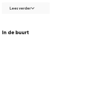
Met kinderen
Lees verder
Theater, muziek en musea
REISIDEEËN
In de buurt
Een week in Stad en Ommeland
Een dag op pad in Groningen stad
Dagtripjes zonder auto