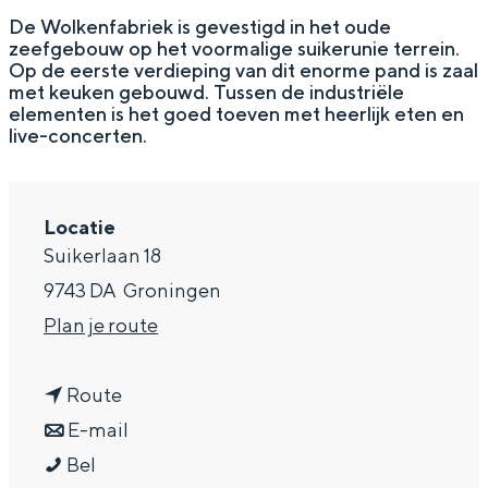
g
Wat ga jij doen?
De Wolkenfabriek is gevestigd in het oude
zeefgebouw op het voormalige suikerunie terrein.
e
Zomerwandelingen in Groningen
Op de eerste verdieping van dit enorme pand is zaal
met keuken gebouwd. Tussen de industriële
Zwemplekken
elementen is het goed toeven met heerlijk eten en
live-concerten.
DIT IS GRONINGEN
Locatie
Suikerlaan 18
9743 DA
Groningen
n
Plan je route
a
n
a
Route
a
n
r
E-mail
Top 10
bezienswaardigheden
D
a
a
D
Bel