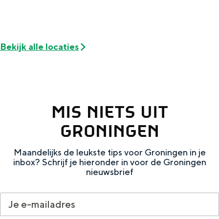
Met kinderen
Theater, muziek en musea
Bekijk alle locaties
REISIDEEËN
Een week in Stad en Ommeland
Een dag op pad in Groningen stad
MIS NIETS UIT
GRONINGEN
Maandelijks de leukste tips voor Groningen in je
inbox? Schrijf je hieronder in voor de Groningen
nieuwsbrief
Dagtripjes zonder auto