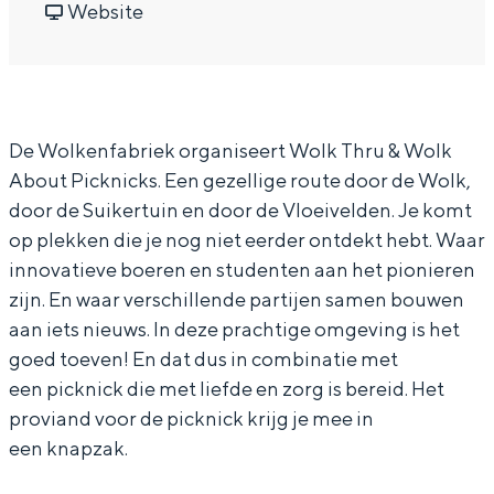
e
r
a
v
e
Website
In Groningen ligt het allemaal opvallend
dicht bij elkaar. De levendigheid van de
W
D
r
a
W
stad, de stilte van een hofje, de
o
e
D
n
o
weidsheid van het ommeland en de
l
W
e
D
l
sporen van een eeuwenoud verleden.
De Wolkenfabriek organiseert Wolk Thru & Wolk
k
o
W
e
k
Stad
About Picknicks. Een gezellige route door de Wolk,
e
l
o
W
e
Provincie
door de Suikertuin en door de Vloeivelden. Je komt
n
k
l
o
n
op plekken die je nog niet eerder ontdekt hebt. Waar
Waddenkust
f
e
k
l
f
innovatieve boeren en studenten aan het pionieren
Natuurgebieden
a
n
e
k
a
zijn. En waar verschillende partijen samen bouwen
b
f
n
e
b
aan iets nieuws. In deze prachtige omgeving is het
WAT TE DOEN
goed toeven! En dat dus in combinatie met
r
a
f
n
r
een picknick die met liefde en zorg is bereid. Het
i
b
a
f
i
proviand voor de picknick krijg je mee in
e
r
b
a
e
een knapzak.
k
i
r
b
k