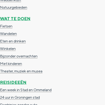
e
h
S
Natuurgebieden
r
e
i
t
E
e
WAT TE DOEN
a
n
z
Fietsen
a
g
u
Wandelen
l
l
r
Eten en drinken
H
i
d
Winkelen
u
s
e
Bijzonder overnachten
i
h
u
Met kinderen
d
p
t
Theater, muziek en musea
i
a
s
REISIDEEËN
g
g
c
Een week in Stad en Ommeland
e
e
h
24 uur in Groningen stad
t
e
Dagtripjes zonder auto