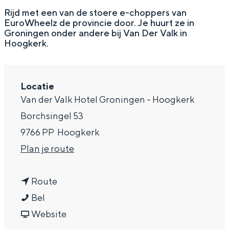
g
Wat ga jij doen?
Rijd met een van de stoere e-choppers van
EuroWheelz de provincie door. Je huurt ze in
e
Zomerwandelingen in Groningen
Groningen onder andere bij Van Der Valk in
Hoogkerk.
Zwemplekken
DIT IS GRONINGEN
Locatie
Van der Valk Hotel Groningen - Hoogkerk
Borchsingel 53
9766 PP
Hoogkerk
n
Plan je route
a
n
a
Route
E
a
r
Bel
Top 10
u
a
v
E
Website
bezienswaardigheden