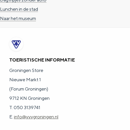
a
n
Lunchen in de stad
a
S
Naar het museum
l
e
:
i
N
t
e
e
d
TOERISTISCHE INFORMATIE
e
Groningen Store
r
Nieuwe Markt 1
l
(Forum Groningen)
a
9712 KN Groningen
n
T. 050 3139741
d
E.
info@vvvgroningen.nl
s