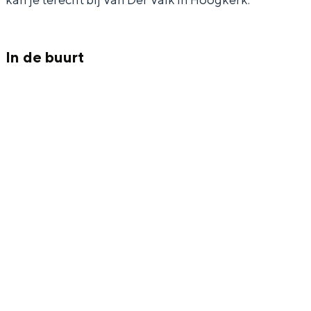
In de buurt
Bijzonder overnachten
Overnachten was nog nooit zo leuk. Van
slapen in een voormalige graanzolder
van een molen tot overnachten in een
iglo van stro: Groningen biedt voor ieder
wat wils.
Fietsen
Wandelen
Eten & drinken
Winkelen
Overnachten