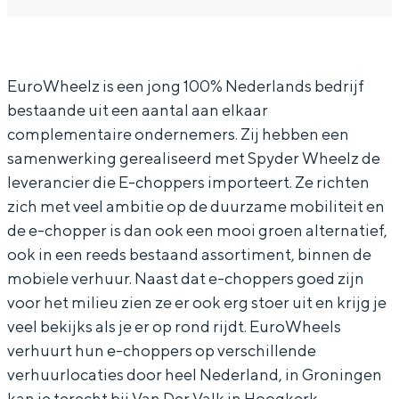
r
r
a
u
In Groningen ligt het allemaal opvallend
o
E
n
r
dicht bij elkaar. De levendigheid van de
stad, de stilte van een hofje, de
W
u
E
o
weidsheid van het ommeland en de
EuroWheelz is een jong 100% Nederlands bedrijf
h
r
u
W
sporen van een eeuwenoud verleden.
bestaande uit een aantal aan elkaar
e
o
r
h
Stad
complementaire ondernemers. Zij hebben een
e
W
o
e
samenwerking gerealiseerd met Spyder Wheelz de
Provincie
l
h
W
e
leverancier die E-choppers importeert. Ze richten
Waddenkust
z
e
h
l
zich met veel ambitie op de duurzame mobiliteit en
Natuurgebieden
e
e
z
de e-chopper is dan ook een mooi groen alternatief,
ook in een reeds bestaand assortiment, binnen de
l
e
mobiele verhuur. Naast dat e-choppers goed zijn
WAT TE DOEN
z
l
voor het milieu zien ze er ook erg stoer uit en krijg je
z
veel bekijks als je er op rond rijdt. EuroWheels
verhuurt hun e-choppers op verschillende
verhuurlocaties door heel Nederland, in Groningen
kan je terecht bij Van Der Valk in Hoogkerk.