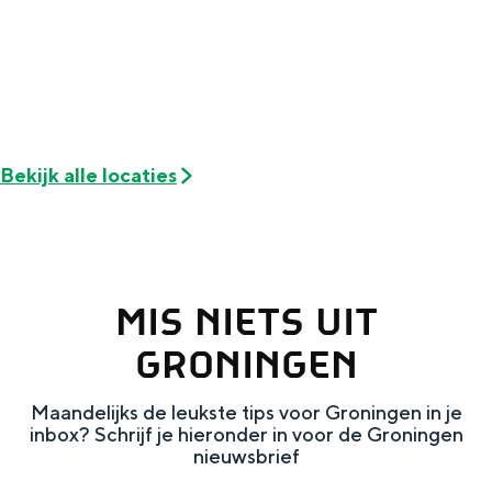
Met kinderen
Theater, muziek en musea
REISIDEEËN
Een week in Stad en Ommeland
Bekijk alle locaties
Een dag op pad in Groningen stad
MIS NIETS UIT
GRONINGEN
Maandelijks de leukste tips voor Groningen in je
inbox? Schrijf je hieronder in voor de Groningen
Dagtripjes zonder auto
nieuwsbrief