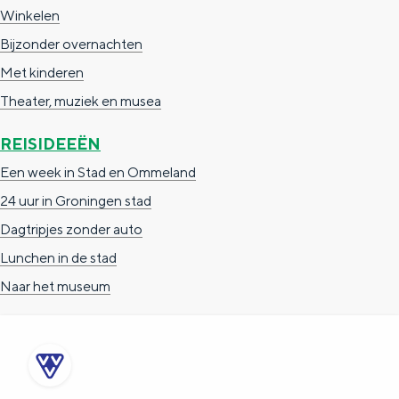
e
h
S
Winkelen
r
e
i
Bijzonder overnachten
t
E
e
Met kinderen
a
n
z
Theater, muziek en musea
a
g
u
REISIDEEËN
l
l
r
Een week in Stad en Ommeland
H
i
d
24 uur in Groningen stad
u
s
e
Dagtripjes zonder auto
i
h
u
Lunchen in de stad
d
p
t
Naar het museum
i
a
s
g
g
c
e
e
h
t
e