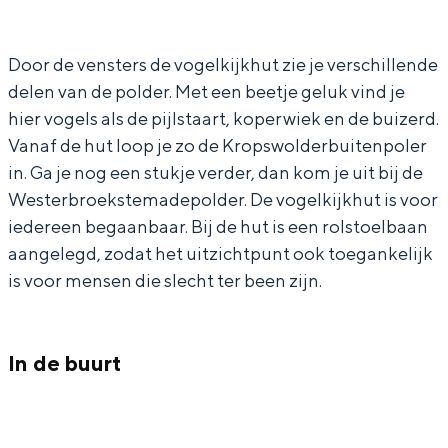
a
V
In Groningen ligt het allemaal opvallend
r
o
dicht bij elkaar. De levendigheid van de
stad, de stilte van een hofje, de
Door de vensters de vogelkijkhut zie je verschillende
V
g
weidsheid van het ommeland en de
delen van de polder. Met een beetje geluk vind je
o
e
sporen van een eeuwenoud verleden.
hier vogels als de pijlstaart, koperwiek en de buizerd.
g
l
Vanaf de hut loop je zo de Kropswolderbuitenpoler
Stad
e
k
in. Ga je nog een stukje verder, dan kom je uit bij de
Provincie
l
i
Westerbroekstemadepolder. De vogelkijkhut is voor
Waddenkust
k
j
iedereen begaanbaar. Bij de hut is een rolstoelbaan
Natuurgebieden
aangelegd, zodat het uitzichtpunt ook toegankelijk
i
k
is voor mensen die slecht ter been zijn.
j
h
WAT TE DOEN
k
u
h
t
In de buurt
u
P
t
o