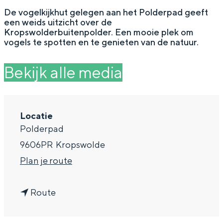
g
Wat ga jij doen?
De vogelkijkhut gelegen aan het Polderpad geeft
een weids uitzicht over de
e
Zomerwandelingen in Groningen
Kropswolderbuitenpolder. Een mooie plek om
vogels te spotten en te genieten van de natuur.
Zwemplekken
Bekijk alle media
DIT IS GRONINGEN
Locatie
Polderpad
9606PR
Kropswolde
n
Plan je route
a
n
a
Route
Top 10
a
r
bezienswaardigheden