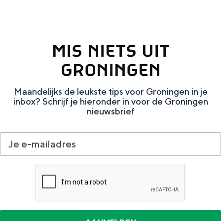
Met kinderen
Theater, muziek en musea
MIS NIETS UIT
REISIDEEËN
GRONINGEN
Een week in Stad en Ommeland
Een dag op pad in Groningen stad
Maandelijks de leukste tips voor Groningen in je
inbox? Schrijf je hieronder in voor de Groningen
nieuwsbrief
Dagtripjes zonder auto