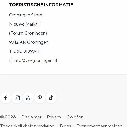
a
n
TOERISTISCHE INFORMATIE
a
S
Groningen Store
l
e
Nieuwe Markt 1
:
i
(Forum Groningen)
N
t
9712 KN Groningen
e
e
T. 050 3139741
d
E.
info@vvvgroningen.nl
e
r
l
a
F
I
Y
P
T
n
a
n
o
i
i
d
© 2026
Disclaimer
Privacy
Colofon
c
s
u
n
k
s
Toegankelijkheidsverklaring
Blogs
Evenement aanmelden