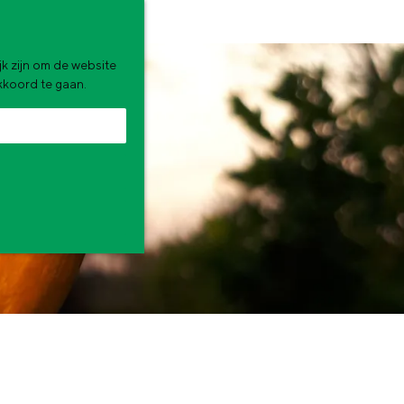
k zijn om de website
akkoord te gaan.
zomervakantie. Wat ga jij doen?