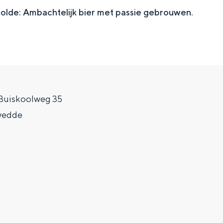
lde: Ambachtelijk bier met passie gebrouwen.
Buiskoolweg 35
wedde
Top 10 bezienswaardighed
allend dicht bij elkaar. De levendigheid van de stad, de stilte van ee