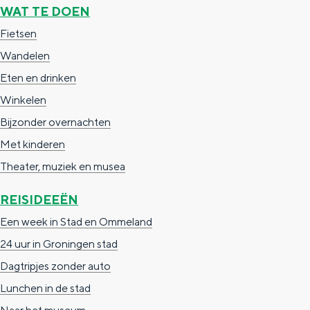
WAT TE DOEN
g
g
c
Fietsen
e
e
h
Wandelen
t
e
Eten en drinken
a
n
Winkelen
a
S
Bijzonder overnachten
l
e
Met kinderen
:
i
Theater, muziek en musea
N
t
e
e
REISIDEEËN
d
Een week in Stad en Ommeland
e
24 uur in Groningen stad
r
Dagtripjes zonder auto
l
Lunchen in de stad
a