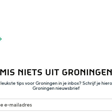
Dagtripjes zonder auto
veranderlijke landschap. Binen een mum van tijd sta je vanuit de stad 
MIS NIETS UIT GRONINGE
leukste tips voor Groningen in je inbox? Schrijf je hier
Groningen nieuwsbrief