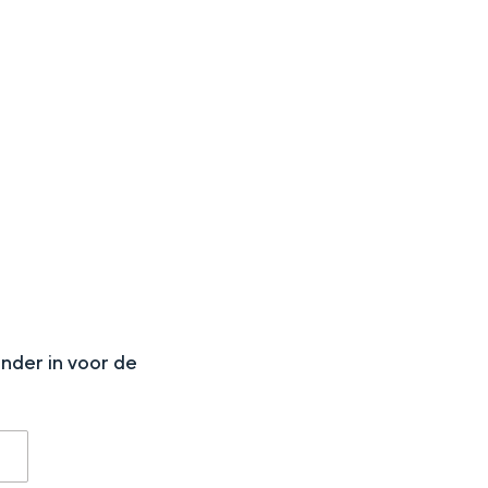
aan de Waddenzee, midden in het groen of bij een schattig
N
onder in voor de