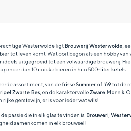
 prachtige Westerwolde ligt
Brouwerij Westerwolde
, e
 bier tot leven komt. Wat ooit begon als een hobby van
nmiddels uitgegroeid tot een volwaardige brouwerij. Hi
p meer dan 10 unieke bieren in hun 500-liter ketels.
erde assortiment, van de frisse
Summer of '69
tot de 
ripel Zwarte Bes
, en de karaktervolle
Zware Monnik
. 
n rijke gerstewijn, er is voor ieder wat wils!
Bijzonder overnachten
e passie die in elk glas te vinden is.
Brouwerij Wester
. Van slapen in een voormalige graanzolder van een molen tot overnach
igheid samenkomen in elk brouwsel!