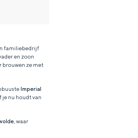
en familiebedrijf
 vader en zoon
er brouwen ze met
robuuste
Imperial
Of je nu houdt van
wolde
, waar
ten in een iglo van stro: Groningen biedt voor ieder wat wils.