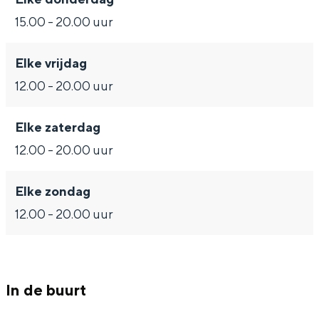
De rijkdom van Groningen is haar
15.00 - 20.00 uur
veranderlijke landschap. Binen een mum
van tijd sta je vanuit de stad aan de
Waddenzee, midden in het groen of bij
Elke vrijdag
een schattig wierdedorp.
12.00 - 20.00 uur
Lunchen in de stad
Naar het museum
Elke zaterdag
12.00 - 20.00 uur
S
n
nl
Elke zondag
e
l
Nederlands
12.00 - 20.00 uur
l
G
G
English
en
Deutsch
de
e
o
e
c
t
h
t
o
e
In de buurt
e
t
n