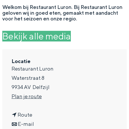
g
Wat ga jij doen?
Welkom bij Restaurant Luron. Bij Restaurant Luron
geloven wij in goed eten, gemaakt met aandacht
e
Zomerwandelingen in Groningen
voor het seizoen en onze regio.
Zwemplekken
Bekijk alle media
DIT IS GRONINGEN
Locatie
Restaurant Luron
Waterstraat 8
9934 AV
Delfzijl
n
Plan je route
a
n
a
Route
Top 10
bezienswaardigheden
a
n
r
E-mail