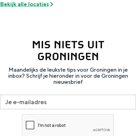
Bekijk alle locaties
a
n
a
S
l
e
:
i
MIS NIETS UIT
N
t
e
GRONINGEN
e
d
Maandelijks de leukste tips voor Groningen in je
e
inbox? Schrijf je hieronder in voor de Groningen
nieuwsbrief
r
l
a
n
d
s