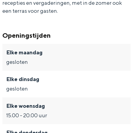
Met kinderen
recepties en vergaderingen, met in de zomer ook
een terras voor gasten.
Theater, muziek en musea
REISIDEEËN
Openingstijden
Een week in Stad en Ommeland
Een dag op pad in Groningen stad
Elke maandag
gesloten
Elke dinsdag
gesloten
Elke woensdag
15.00 - 20.00 uur
Dagtripjes zonder auto
Elke donderdag