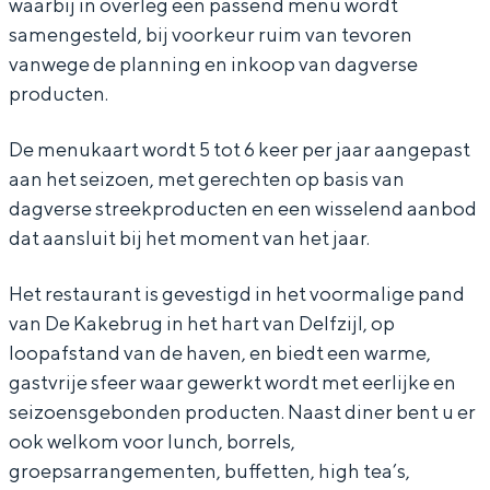
waarbij in overleg een passend menu wordt
n
r
u
L
n
samengesteld, bij voorkeur ruim van tevoren
o
r
u
vanwege de planning en inkoop van dagverse
n
o
r
producten.
Bijzonder overnachten
n
o
De menukaart wordt 5 tot 6 keer per jaar aangepast
n
Overnachten was nog nooit zo leuk. Van
aan het seizoen, met gerechten op basis van
slapen in een voormalige graanzolder
dagverse streekproducten en een wisselend aanbod
van een molen tot overnachten in een
dat aansluit bij het moment van het jaar.
iglo van stro: Groningen biedt voor ieder
wat wils.
Het restaurant is gevestigd in het voormalige pand
Fietsen
van De Kakebrug in het hart van Delfzijl, op
Wandelen
loopafstand van de haven, en biedt een warme,
gastvrije sfeer waar gewerkt wordt met eerlijke en
Eten & drinken
seizoensgebonden producten. Naast diner bent u er
Winkelen
ook welkom voor lunch, borrels,
Overnachten
groepsarrangementen, buffetten, high tea’s,