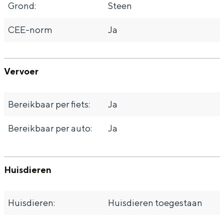
Grond:
Steen
a
n
a
S
CEE-norm
Ja
l
e
:
i
N
Vervoer
t
e
e
d
Bereikbaar per fiets:
Ja
e
Bereikbaar per auto:
Ja
r
l
a
Huisdieren
n
d
Huisdieren:
Huisdieren toegestaan
s