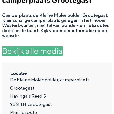
camperplaats Grootegast
g
Wat ga jij doen?
e
Camperplaats de Kleine Molenpolder Grootegast.
Zomerwandelingen in Groningen
Kleinschalige camperplaats gelegen in het mooie
Zwemplekken
Westerkwartier, met tal van wandel- en fietsroutes
direct in de buurt. Kijk voor meer informatie op de
website
DIT IS GRONINGEN
Bekijk alle media
Locatie
De Kleine Molenpolder, camperplaats
Grootegast
Havinga’s Reed 5
Top 10
9861 TH
Grootegast
bezienswaardigheden
n
Plan je route