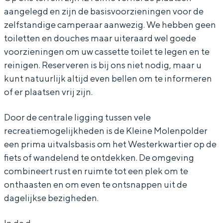
aangelegd en zijn de basisvoorzieningen voor de
e
o
M
e
e
D
m
zelfstandige camperaar aanwezig. We hebben geen
n
l
o
M
n
e
D
toiletten en douches maar uiteraard wel goede
p
e
l
o
p
K
e
voorzieningen om uw cassette toilet te legen en te
Bijzonder overnachten
o
n
e
l
o
l
K
reinigen. Reserveren is bij ons niet nodig, maar u
l
p
n
e
l
Overnachten was nog nooit zo leuk. Van
e
l
kunt natuurlijk altijd even bellen om te informeren
slapen in een voormalige graanzolder
of er plaatsen vrij zijn.
d
o
p
n
d
i
e
van een molen tot overnachten in een
e
l
o
p
e
n
i
iglo van stro: Groningen biedt voor ieder
Door de centrale ligging tussen vele
wat wils.
r
d
l
o
r
e
n
recreatiemogelijkheden is de Kleine Molenpolder
,
e
d
l
,
M
e
Fietsen
een prima uitvalsbasis om het Westerkwartier op de
c
r
e
d
c
o
M
fiets of wandelend te ontdekken. De omgeving
Wandelen
combineert rust en ruimte tot een plek om te
a
,
r
e
a
l
o
Eten & drinken
onthaasten en om even te ontsnappen uit de
m
c
,
r
m
e
l
Winkelen
dagelijkse bezigheden.
p
a
c
,
p
n
e
Overnachten
e
m
a
c
e
p
n