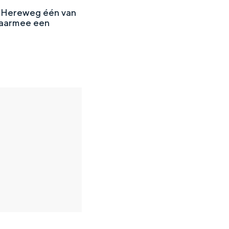
e Hereweg één van
daarmee een
en
n hofje, de weidsheid van het ommeland en de sporen van een