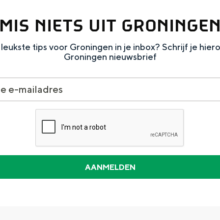
MIS NIETS UIT GRONINGE
leukste tips voor Groningen in je inbox? Schrijf je hier
Groningen nieuwsbrief
Dagtripjes zonder auto
veranderlijke landschap. Binen een mum van tijd sta je vanuit de stad 