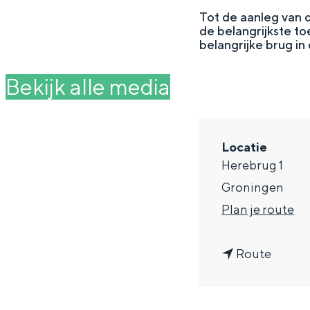
g
Tot de aanleg van 
de belangrijkste 
e
DIT IS GRONINGEN
belangrijke brug in 
Bekijk alle media
Locatie
Herebrug 1
Groningen
n
Plan je route
a
In Groningen ligt het allemaal opv
n
a
Route
eeuwenoud verleden.
a
r
Stad
a
H
Provincie