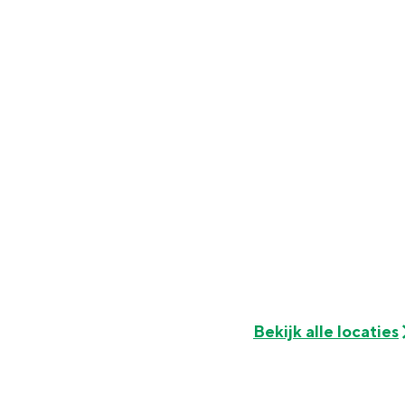
Fietsen
Wandelen
Eten & drinken
Winkelen
Overnachten
Met kinderen
Theater, muziek en musea
REISIDEEËN
Een week in Stad en Ommel
Een dag op pad in Groninge
Bekijk alle locaties