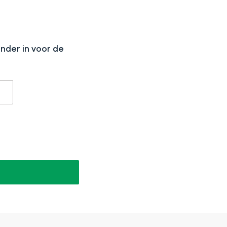
N
onder in voor de
aan de Waddenzee, midden in het groen of bij een schattig