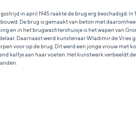
ngsstrijd in april 1945 raakte de brug erg beschadigd. I
ebouwd. De brug is gemaakt van beton met daaromhee
ning en in het brugwachtershuisje is het wapen van Gr
elaar. Daarnaast werd kunstenaar Wladimir de Vries 
rpen voor op de brug. Dit werd een jonge vrouw met ko
end kalfje aan haar voeten. Het kunstwerk verbeeldt 
anden.
Bijzonder overnachten
. Van slapen in een voormalige graanzolder van een molen tot overnach