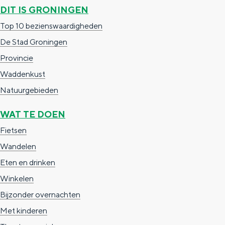
DIT IS GRONINGEN
c
t
h
Top 10 bezienswaardigheden
t
o
e
De Stad Groningen
e
t
n
Provincie
e
h
S
Waddenkust
r
e
i
Natuurgebieden
t
E
e
a
n
z
WAT TE DOEN
a
g
u
Fietsen
l
l
r
Wandelen
H
i
d
Eten en drinken
u
s
e
Winkelen
i
h
u
Bijzonder overnachten
d
p
t
Met kinderen
i
a
s