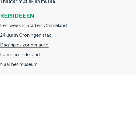
Theater, muziek en musea
g
g
c
REISIDEEËN
e
e
h
Een week in Stad en Ommeland
t
e
24 uur in Groningen stad
a
n
Dagtripjes zonder auto
a
S
Lunchen in de stad
l
e
Naar het museum
:
i
N
t
e
e
d
e
TOERISTISCHE INFORMATIE
r
Groningen Store
l
Nieuwe Markt 1
a