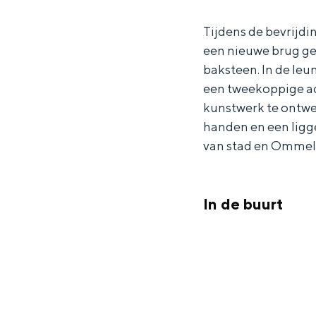
r
e
Waddenkust
Tijdens de bevrijdi
H
r
Natuurgebieden
een nieuwe brug g
e
e
baksteen. In de leu
r
b
een tweekoppige ad
WAT TE DOEN
e
r
kunstwerk te ontwe
b
u
handen en een ligg
r
g
van stad en Ommel
u
g
In de buurt
Overnachten was nog nooit zo leuk