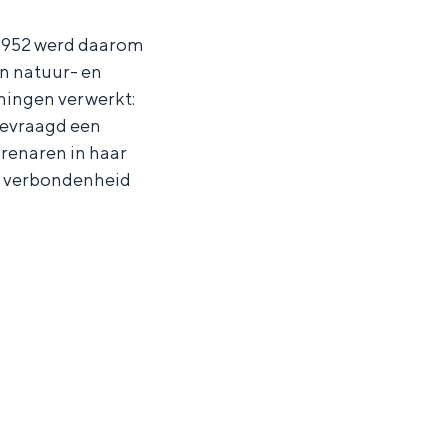
n 1952 werd daarom
n natuur- en
oningen verwerkt:
gevraagd een
renaren in haar
de verbondenheid
ten in een iglo van stro: Groningen biedt voor ieder wat wils.