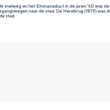
de snelweg en het Emmaviaduct in de jaren ’60 was d
toegangswegen naar de stad. De Herebrug (1879) was 
de stad.
Top 10 bezienswaardighed
allend dicht bij elkaar. De levendigheid van de stad, de stilte van ee